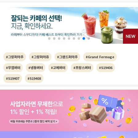
#그랑퍼마주
#그랑퍼마쥬
#그랜드퍼마주
#Grand Fermage
#무염버터
#냉동버터
#고메버터
#프랑스버터
#S19406
#S19407
#S19408