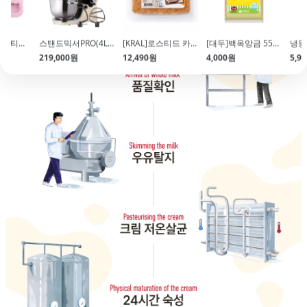
[쉐프메이드]키티얼굴팬(12구)
스탠드믹서PRO(4L\/1000W\/12단\/스테인리스)
[KRAL]로스티드 카다이프(500g\/두쫀쿠\/바삭한 식감)
[대두]백옥앙금 55M(1kg\/백앙금)
냉동
219,000원
12,490원
4,000원
5,9