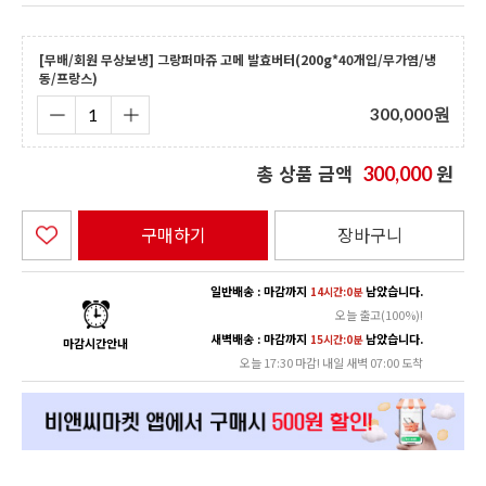
[무배/회원 무상보냉] 그랑퍼마쥬 고메 발효버터(200g*40개입/무가염/냉
동/프랑스)
300,000
원
총 상품 금액
원
300,000
구매하기
장바구니
일반배송 : 마감까지
남았습니다.
14시간:0분
오늘 출고(100%)!
새벽배송 : 마감까지
남았습니다.
15시간:0분
마감시간안내
오늘 17:30 마감! 내일 새벽 07:00 도착