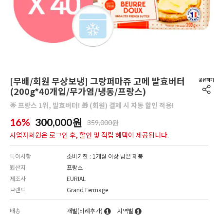
[무배/회원 무상보냉] 그랑퍼마쥬 고메 발효버터
(200g*40개입/무가염/냉동/프랑스)
🌟 프랑스 1위, 발효버터! 🎁 (회원) 결제 시 자동 할인 적용!
16%
300,000
원
359,000원
사업자회원은 로그인 후, 할인 및 적립 혜택이 제공됩니다.
특이사항
소비기한 : 1개월 이상 남은 제품
원산지
프랑스
제조사
EURIAL
브랜드
Grand Fermage
배송
개별(비례추가)
지역별