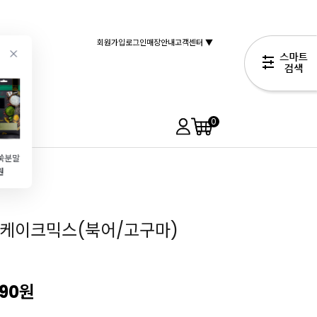
회원가입
로그인
매장안내
고객센터 ▼
0
쑥가루(쑥분말\/70g)
[엘르앤비르]서브라임 마스카포네(1kg\/마스카포네생크림)
새벽배송 티켓
앵커FP버터(5kg\/벌크\/무염)
원
16,490원
1,990원
75,900원
3,190원
티케이크믹스(북어/고구마)
990
원