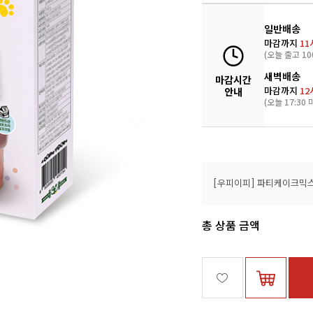
일반배송
마감까지
11
(오늘 출고 10
새벽배송
마감시간
마감까지
12
안내
(오늘 17:30 
[우피이피] 파티케이크믹
총 상품 금액