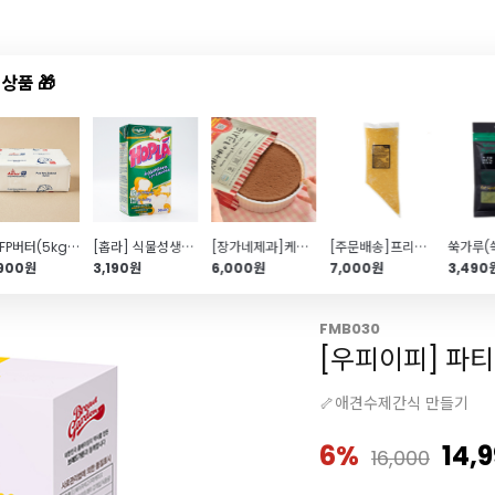
상품 🎁
드샵
신상품
TOP50
특가/혜택
앵커FP버터(5kg\/벌크\/무염)
[홉라] 식물성생크림(500ml)
[장가네제과]케이크시트(초코\/3호)
[주문배송]프리미엄망고필링(1kg\/냉동)
,900원
3,190원
6,000원
7,000원
3,490
FMB030
[우피이피] 파
🦴애견수제간식 만들기
6%
14,
16,000