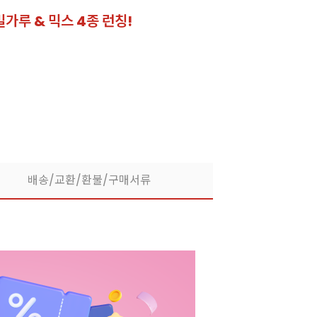
밀가루 & 믹스 4종 런칭!
잘되는 카페의 선
라떼부터 스무디까지! 한
배송/교환/환불/구매서류