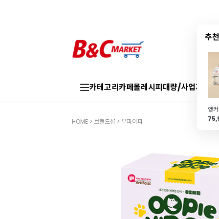
추천
카테고리
카페몰
레시피
대량/사업자
브랜
75
HOME
>
브랜드샵
>
우피이피