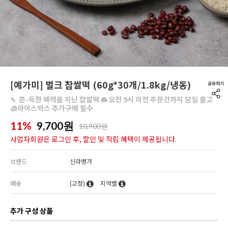
[예가미] 벌크 찹쌀떡 (60g*30개/1.8kg/냉동)
🍡 쫀-득한 매력을 지닌 찹쌀떡 🚘 오전 9시 이전 주문건까지 당일 출고
🧊아이스박스 추가구매 필수
11%
9,700
원
10,900원
사업자회원은 로그인 후, 할인 및 적립 혜택이 제공됩니다.
브랜드
신라병가
배송
(고정)
지역별
추가 구성 상품