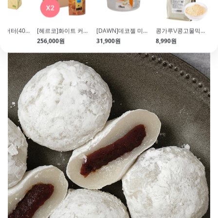
[알라]발효버터(400g\/덴마크)
[헤르코]화이트 커버춰 초콜릿(5kg*2개입\/10kg\/칼리바우트사)
[DAWN]데코젤 미로와(3kg\/광택제)
콩가루\/콩고물믹스(1kg)
256,000원
31,900원
8,990원