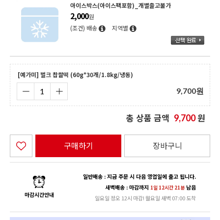
아이스박스(아이스팩포함)_개별출고불가
2,000
원
(조건) 배송
지역별
[예가미] 벌크 찹쌀떡 (60g*30개/1.8kg/냉동)
9,700
원
총 상품 금액
원
9,700
구매하기
장바구니
일반배송 : 지금 주문 시 다음 영업일에 출고 됩니다.
새벽배송 : 마감까지
남음
1일 12시간 20분
마감시간안내
일요일 정오 12시 마감! 월요일 새벽 07:00 도착