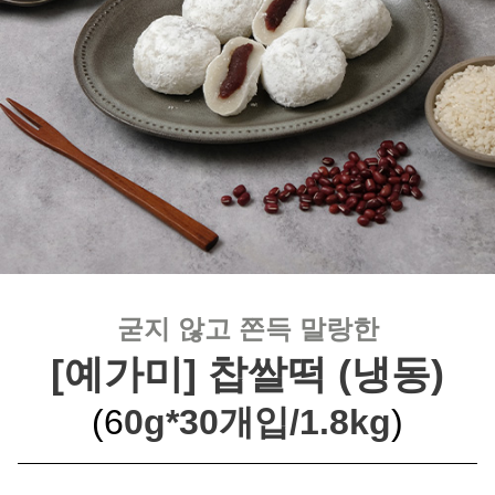
굳지 않고 쫀득 말랑한
[예가미] 찹쌀떡 (냉동)
(6
0g*30개입/1.8kg
)