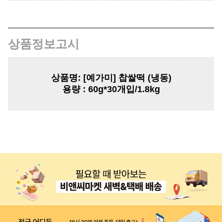
상품정보고시
상품명:
[예가미] 찹쌀떡 (냉동)
용량
: 6
0g*30개입/1.8kg