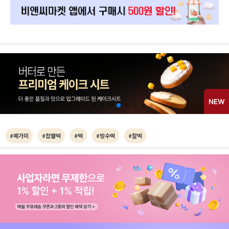
#예가미
#찹쌀떡
#떡
#빙수떡
#찰떡