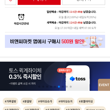
일반배송 : 마감까지
남았습니다.
11시간:49분
오늘 출고(100%)! 내일도착(95%)
새벽배송 : 마감까지
남았습니다.
12시간:49분
마감시간안내
오늘 17:30 마감! 내일 새벽 07:00 도착
#가루설탕
#분설탕
#아이싱슈가
#아이싱슈거
#로열아이싱
#슈가파우다
#슈가파우더
#슈거파우더
#슈거파우다
#icing sugar