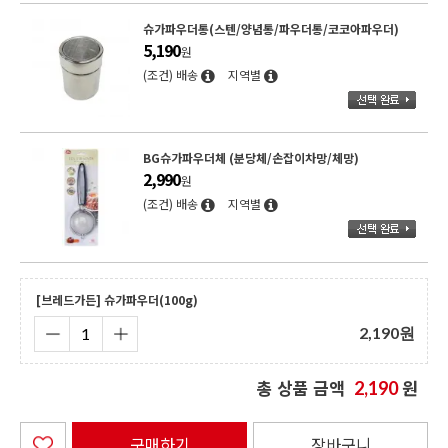
슈가파우더통(스텐/양념통/파우더통/코코아파우더)
5,190
원
(조건) 배송
지역별
BG슈가파우더체 (분당체/손잡이차망/체망)
2,990
원
(조건) 배송
지역별
[브레드가든] 슈가파우더(100g)
2,190
원
총 상품 금액
원
2,190
구매하기
장바구니