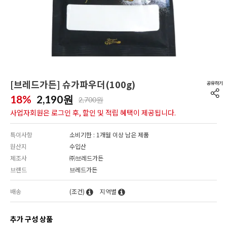
[브레드가든] 슈가파우더(100g)
18%
2,190
원
2,700원
사업자회원은 로그인 후, 할인 및 적립 혜택이 제공됩니다.
특이사항
소비기한 : 1개월 이상 남은 제품
원산지
수입산
제조사
㈜브레드가든
브랜드
브레드가든
배송
(조건)
지역별
추가 구성 상품