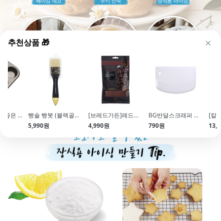
추천상품 🎁
[MESSE] 코팅좋은 머핀틀(6구\/26X18cm)
빵솔 빵붓 (블랙골드 2호 5cm)
[브레드가든]레드코코아파우더(80g\/프렌치레드)
BG반달스크래퍼 화이트
5,990원
4,990원
790원
13,