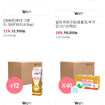
담기
담기
[대용량]롯데 그랜
알라 휘핑크림(동물성/무가
드-500FREE(4.5kg)
당/1L*10개입)
11%
31,900
원
18%
98,000
원
35,900
원
120,000
원
담기
담기