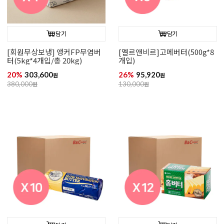
담기
담기
[회원무상보냉] 앵커FP무염버
[엘르앤비르]고메버터(500g*8
터(5kg*4개입/총 20kg)
개입)
20%
303,600
26%
95,920
원
원
380,000
원
130,000
원