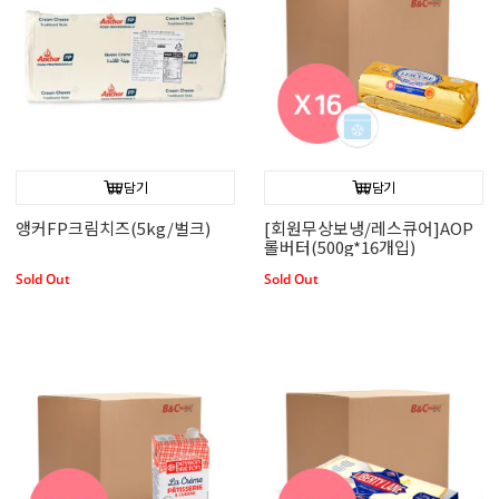
담기
담기
앵커FP크림치즈(5kg/벌크)
[회원무상보냉/레스큐어]AOP
롤버터(500g*16개입)
Sold Out
Sold Out