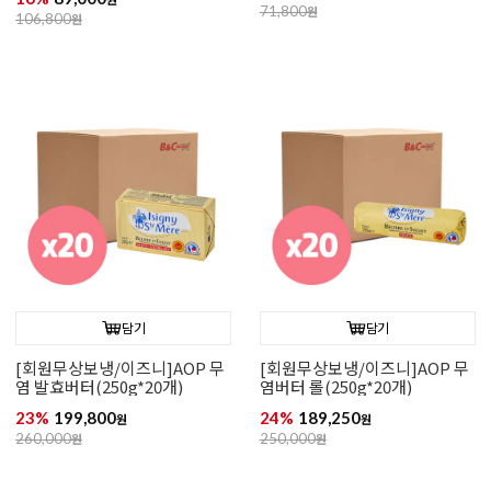
71,800
원
106,800
원
담기
담기
[회원무상보냉/이즈니]AOP 무
[회원무상보냉/이즈니]AOP 무
염 발효버터(250g*20개)
염버터 롤(250g*20개)
23%
199,800
24%
189,250
원
원
260,000
원
250,000
원