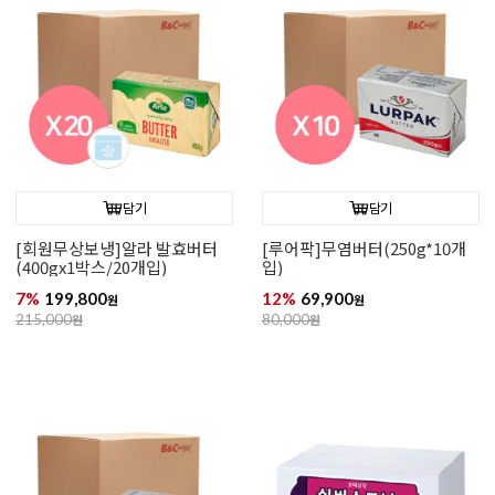
담기
담기
[회원무상보냉]알라 발효버터
[루어팍]무염버터(250g*10개
(400gx1박스/20개입)
입)
7%
199,800
12%
69,900
원
원
215,000
원
80,000
원