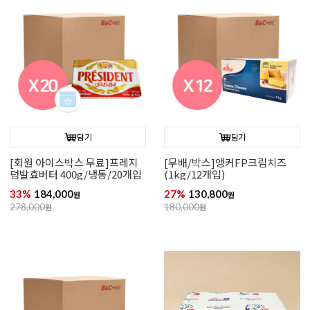
담기
담기
[회원 아이스박스 무료]프레지
[무배/박스]앵커FP크림치즈
덩발효버터 400g/냉동/20개입
(1kg/12개입)
33%
184,000
27%
130,800
원
원
278,000
원
180,000
원