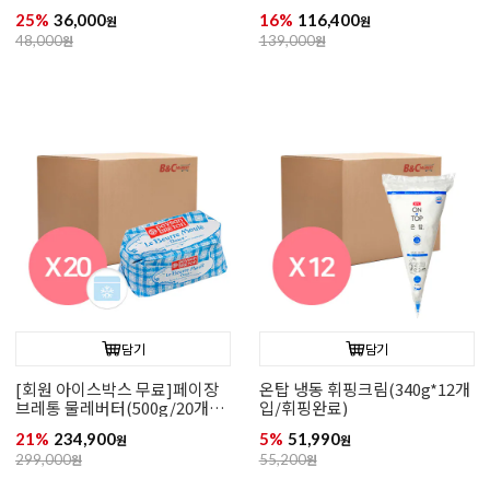
성/35.1%)
25%
36,000
16%
116,400
원
원
48,000
원
139,000
원
담기
담기
[회원 아이스박스 무료]페이장
온탑 냉동 휘핑크림(340g*12개
브레통 물레버터(500g/20개입/
입/휘핑완료)
무염)
21%
234,900
5%
51,990
원
원
299,000
원
55,200
원