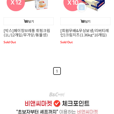
담기
담기
[박스]페이장브레통 휘핑크림
[회원무배&무상보냉/리버티레
(1L/12개입/무가당/동물성)
인]크림치즈(1.36kg*10개입)
Sold Out
Sold Out
1