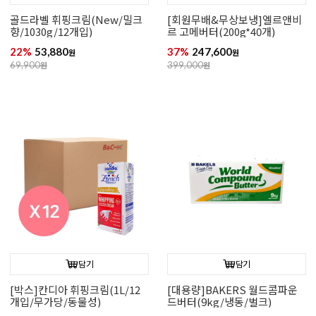
골드라벨 휘핑크림(New/밀크
[회원무배&무상보냉]엘르앤비
향/1030g/12개입)
르 고메버터(200g*40개)
22%
53,880
37%
247,600
원
원
69,900
원
399,000
원
담기
담기
[박스]칸디아 휘핑크림(1L/12
[대용량]BAKERS 월드콤파운
개입/무가당/동물성)
드버터(9kg/냉동/벌크)