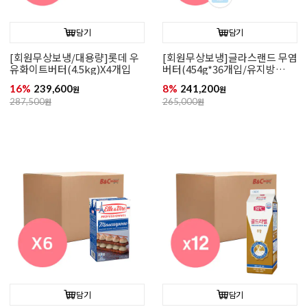
담기
담기
[회원무상보냉/대용량]롯데 우
[회원무상보냉]글라스랜드 무염
유화이트버터(4.5kg)X4개입
버터(454g*36개입/유지방
82%)
16%
239,600
8%
241,200
원
원
287,500
원
265,000
원
담기
담기