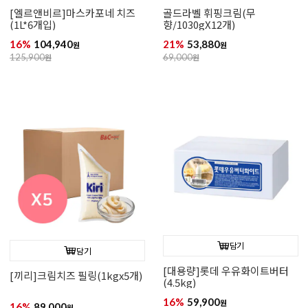
[엘르앤비르]마스카포네 치즈
골드라벨 휘핑크림(무
(1L*6개입)
향/1030gX12개)
16%
104,940
21%
53,880
원
원
125,900
원
69,000
원
담기
담기
[대용량]롯데 우유화이트버터
[끼리]크림치즈 필링(1kgx5개)
(4.5kg)
16%
59,900
원
16%
89,000
원