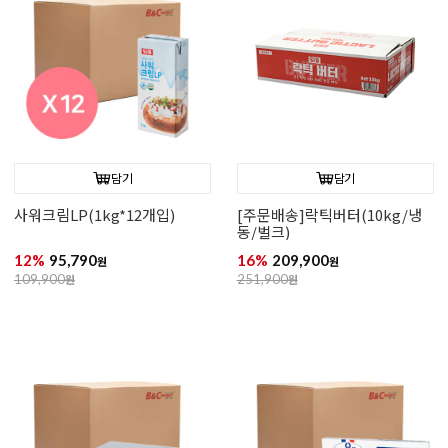
담기
담기
사워크림LP(1kg*12개입)
[주문배송]락틱버터(10kg/냉
동/벌크)
12%
95,790
16%
209,900
원
원
109,900
원
251,900
원