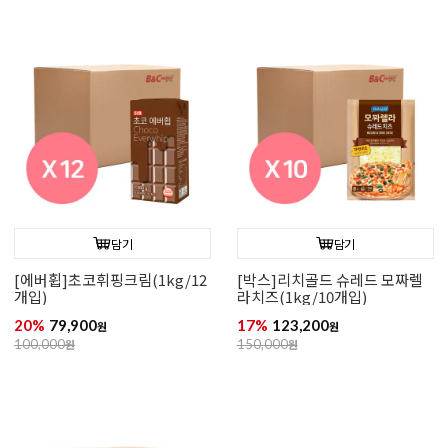
담기
담기
[에버휩]초코휘핑크림(1kg/12
[박스]리치골드 슈레드 모짜렐
개입)
라치즈(1kg/10개입)
20%
79,900
17%
123,200
원
원
100,000
원
150,000
원