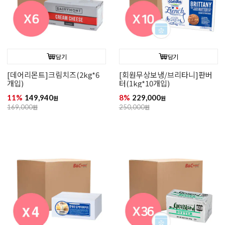
담기
담기
[데어리몬트]크림치즈(2kg*6
[회원무상보냉/브리타니]판버
개입)
터(1kg*10개입)
11%
149,940
8%
229,000
원
원
169,000
원
250,000
원