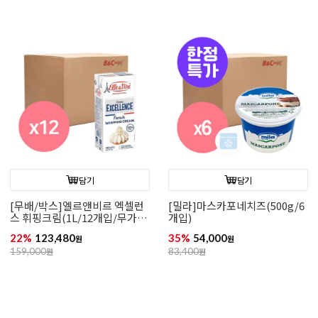
담기
담기
[무배/박스]엘르앤비르 엑셀런
[밀라]마스카포네치즈(500g/6
스 휘핑크림(1L/12개입/무가
개입)
당/동물성)
22%
123,480
35%
54,000
원
원
159,000
원
83,400
원