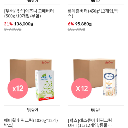
담기
담기
[무배/박스]이즈니 고메버터
롯데홈버터(450g*12개입/박
(500g/10개입/무염)
스)
31%
136,000
6%
95,880
원
원
199,000
원
102,000
원
담기
담기
에버휩 휘핑크림(1030g*12개/
[박스]레스큐어 휘핑크림
박스)
UHT(1L/12개입/동물