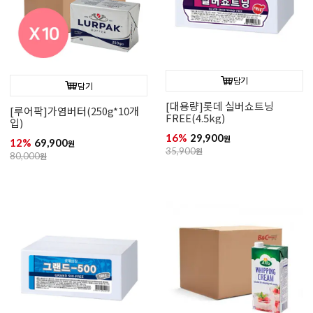
담기
담기
[대용량]롯데 실버쇼트닝
[루어팍]가염버터(250g*10개
FREE(4.5kg)
입)
16%
29,900
원
12%
69,900
원
35,900
원
80,000
원