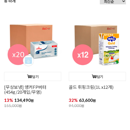
총
개
48
담기
담기
[무상보냉] 앵커FP버터
골드 휘핑크림(1L x12개)
(454g/20개입/무염)
13%
134,490
32%
63,600
원
원
155,000
원
94,000
원