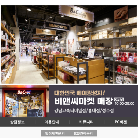
상점정보
이용안내
커뮤니티
PC버전
입점제휴문의
B2B견적문의