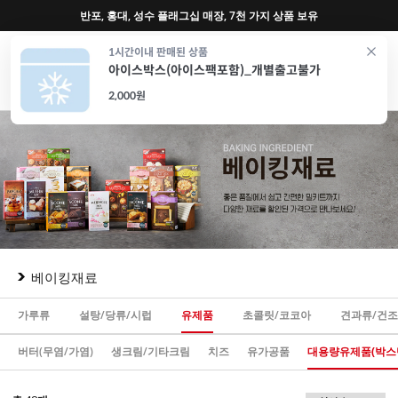
♥ 회원가입 특별혜택 (사업자 추가혜택) ♥
0
1시간이내 판매된 상품
아이스박스(아이스팩포함)_개별출고불가
재료
도구
포장
가전
특가/혜택
CAFE
2,000원
베이킹재료
가루류
설탕/당류/시럽
유제품
초콜릿/코코아
견과류/건
버터(무염/가염)
생크림/기타크림
치즈
유가공품
대용량유제품(박스