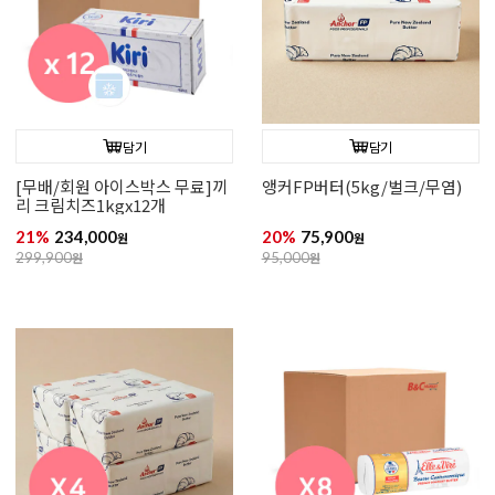
담기
담기
[무배/회원 아이스박스 무료]끼
앵커FP버터(5kg/벌크/무염)
리 크림치즈1kgx12개
21%
234,000
20%
75,900
원
원
299,900
원
95,000
원