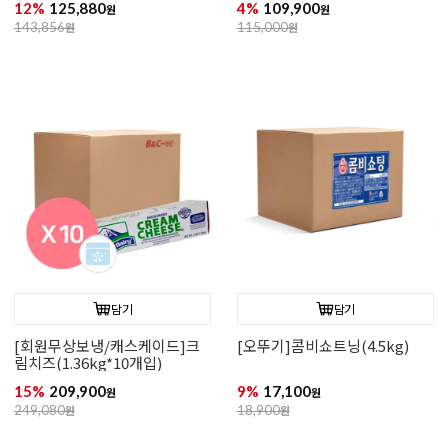
12%
125,880
4%
109,900
원
원
143,856
원
115,000
원
담기
담기
[회원무상보냉/캐스케이드]크
[오뚜기]콤비쇼트닝(4.5kg)
림치즈(1.36kg*10개입)
15%
209,900
9%
17,100
원
원
249,080
원
18,900
원