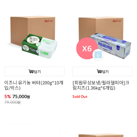
담기
담기
이즈니 유기농 버터(200g*10개
[회원무상보냉/필라델피아]크
입/박스)
림치즈(1.36kg*6개입)
5%
75,000
Sold Out
원
79,000
원