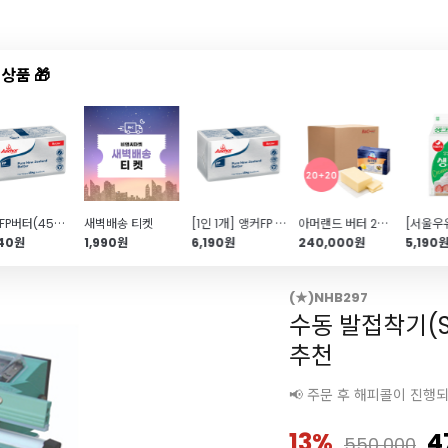
상품 🎁
드샵
신상품
TOP50
특가/혜택
앵커FP버터(454g)
새벽배송 티켓
[1인 1개] 앵커FP 무염버터(454g) 특가EVENT!
아머랜드 버터 20+20개 (무가염\/독일1위 버터)
740원
1,990원
6,190원
240,000원
5,190
(★)NHB297
수동 발접착기(S
추천
📢 주문 후 해피콜이 진행
13%
4
550,000