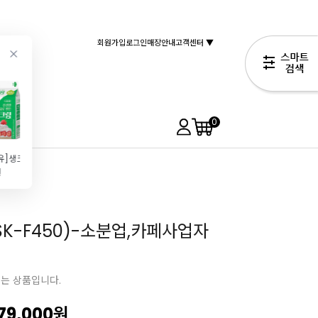
회원가입
로그인
매장안내
고객센터 ▼
0
[서울우유]생크림(500ml)
[칼리바우트] 다크커버춰초콜릿57.9% 2815 (2.5kg\/커버처)
[끼리]크림치즈(1kg)
[쉐프메이드]키티얼굴팬(12구)
원
69,990원
19,500원
21,900원
10,800원
K-F450)-소분업,카페사업자
되는 상품입니다.
79,000
원