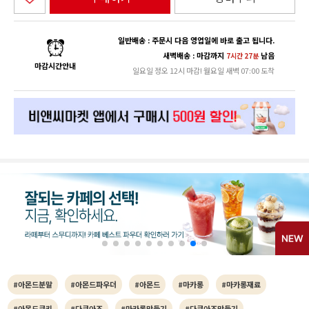
일반배송 : 주문시 다음 영업일에 바로 출고 됩니다.
새벽배송 : 마감까지
남음
7시간 27분
마감시간안내
일요일 정오 12시 마감! 월요일 새벽 07:00 도착
#아몬드분말
#아몬드파우더
#아몬드
#마카롱
#마카롱재료
#아몬드쿠키
#다쿠아즈
#마카롱만들기
#다쿠아즈만들기