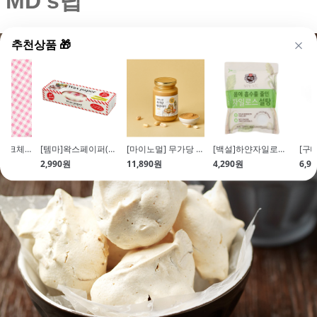
MD's팁
추천상품 🎁
고급유산지(핑크체크\/250*350\/50매입)
[템마]왁스페이퍼(로즈핑크\/50매입\/21.8*25cm)
[마이노멀] 무가당 100% 땅콩버터(크리미\/250g)
[백설]하얀자일로스설탕(1kg)
2,990원
11,890원
4,290원
6,9