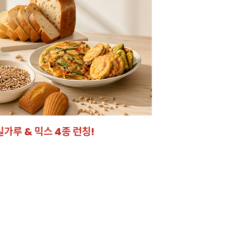
밀가루 & 믹스 4종 런칭!
잘되는 카페의 선
라떼부터 스무디까지! 한