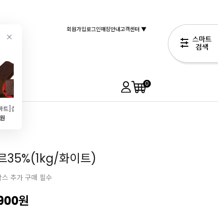
회원가입
로그인
매장안내
고객센터 ▼
0
[실리코마트]실리콘초콜릿몰드-SCG38 LOVE CHOCO BAR -바크초콜릿몰드 추천!
[비타그레인]브로큰 콘플레이크(10kg\/토핑&시리얼)
[GMP]그랑 물랑 드 파리 T45 (1kg\/프랑스\/크로와상\/페스츄리)
적외선온도계 (-50~500도 까지!)
0원
74,900원
3,670원
44,900원
15,990원
35%(1kg/화이트)
박스 추가 구매 필수
900
원