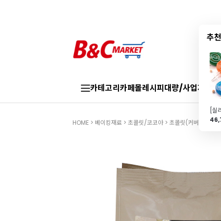
추천
카테고리
카페몰
레시피
대량/사업자
브랜
46
HOME
>
베이킹재료
>
초콜릿/코코아
>
초콜릿(커버처)