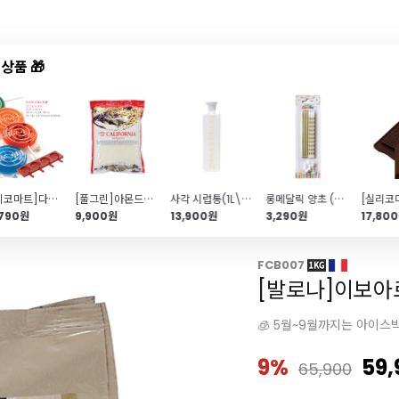
상품 🎁
드샵
신상품
TOP50
특가/혜택
[실리코마트]다용도 실리콘팝몰드-POP01 LOLLI POP
[풀그린]아몬드가루 95%(1kg)
사각 시럽통(1L\/PP\/뿌리는시럽통\/케이크시럽)
롱메달릭 양초 (골드\/6개입\/생일초)
,790원
9,900원
13,900원
3,290원
17,80
FCB007
[발로나]이보아르
🧊 5월~9월까지는 아이스
9%
59,
65,900