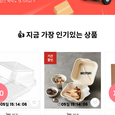
👍 지금 가장 인기있는 상품
기간
할인
05
일
15
:
14
:
04
05
일
15
:
14
:
04
담기
담기