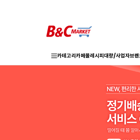
카테고리
카페몰
레시피
대량/사업자
브랜