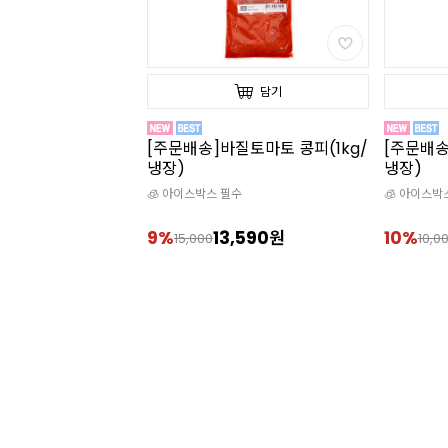
담기
담기
 디지털 쿠킹 온도
[주문배송]바질토마토 콩피(1kg/
[주문배송
냉장)
냉장)
🧊 아이스박스 필수
🧊 아이스박
,900원
9%
13,590원
10%
15,000
10,0