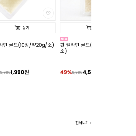
담기
담기
라틴 골드(10장/약20g/소)
판 젤라틴 골드(50장/약100g/
판
소)
1,990원
49%
4,590원
2
3,990
8,990
전체보기 >