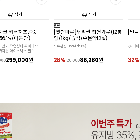
담기
담기
]다크 커버처초콜릿
[햇쌀마루]우리쌀 찹쌀가루(12봉
[밀락
/56.1%/대용량)
입/1kg/습식/수분약12%)
 식감과 작업성이 뛰어나요
* 수분량: 12%(±1%)
🧊 아
월까지는 아이스박스 필수
299,000원
28%
86,280원
32%
000
120,000