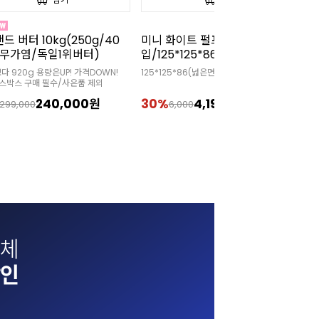
드 버터 10kg(250g/40
미니 화이트 펄프 도시락 (50개
[
무가염/독일1위버터)
입/125*125*86)
리
다 920g 용량은UP! 가격DOWN!
125*125*86(넓은면)/75*75*86(바닥면)

이스박스 구매 필수/사은품 제외
240,000원
30%
4,190원
2
299,000
6,000