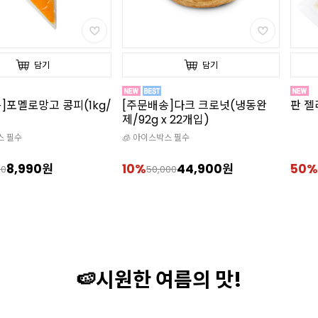
담기
담기
]포멜로망고 콩피(1kg/
[주문배송]다크 크로넛(냉동완
판 젤
제/92g x 22개입)
스 필수
🧊 아이스박스 필수
8,990원
10%
44,900원
50%
00
50,000
🍉시원한 여름의 맛!