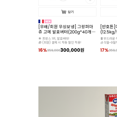
담기
담기
무상보냉] 그랑퍼마
[무배/회원 무상보냉] 그랑퍼마
[반호튼
버터(200g*40개
쥬 고메 발효버터(200g*40개
(12.5kg
냉동/프랑스)
입/가염/냉동/프랑스)
발효버터!
🌟 프랑스 1위, 발효버터!
🍫부드러운
 자동 할인 적용!
🎁 (회원) 결제 시 자동 할인 적용!
🧊 5월~9
300,000원
16%
300,000원
17%
359,000
359,