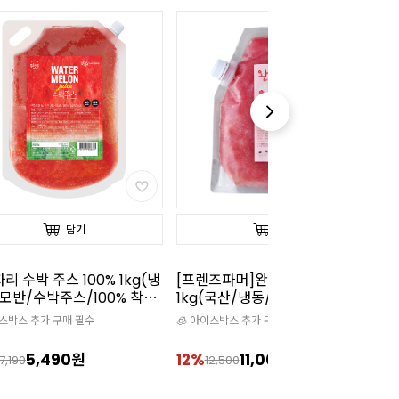
담기
담기
리 수박 주스 100% 1kg(냉
[프렌즈파머]완벽한 수박 100%
냉
모반/수박주스/100% 착
1kg(국산/냉동/땡모반/100%착
즙)
이스박스 추가 구매 필수
🧊 아이스박스 추가 구매 필수

5,490원
12%
11,000원
1
7,190
12,500