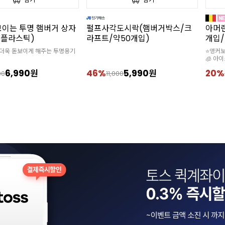
보이는 투명 햄버거 상자
펄프사각도시락(햄버거박스/크
아머랜
/플라스틱)
라프트/약50개입)
개입/
 더욱 돋보이게 해주는 투명용기
⭐앵커보
🧊 아
6,990원
46%
5,990원
20%
90
11,000