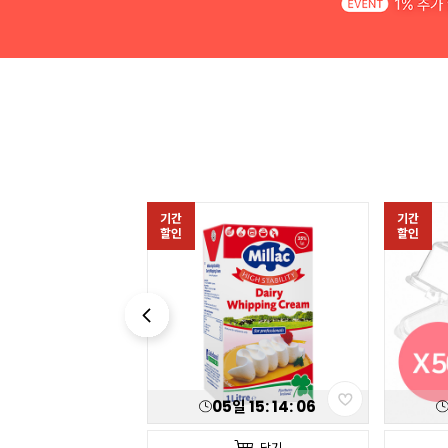
기간
기간
할인
할인
05
일
15
:
14
:
04
담기
담기