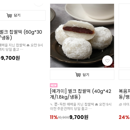
담기
담기
벌크 찹쌀떡 (60g*30
[예가미] 벌크 찹쌀떡 (40g*42
복음자
g/냉동)
개/1.8kg/냉동)
동/땡
즙)
매력을 지닌 찹쌀떡 🚘 오전 9시
🍡 쫀-득한 매력을 지닌 찹쌀떡 🚘 오전 9시
🧊 아
까지 당일 출고
이전 주문건까지 당일 출고
스 추가구매 필수
🧊아이스박스 추가구매 필수
9,700원
11%
9,700원
24%
0
10,900