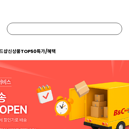
드샵
신상품
TOP50
특가/혜택