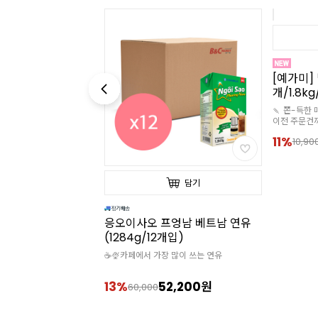
담기
담기
프엉남 베트남 연유
응오이사오 프엉남 베트남 연유
[예가미] 
(1284g/12개입)
개/1.8k
 많이 쓰는 연유
☕🍨카페에서 가장 많이 쓰는 연유
🍡 쫀-득한 
이전 주문건
🧊아이스박
,350원
13%
52,200원
11%
60,000
10,90