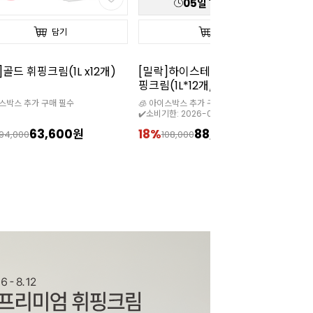
05
일
15
:
14
:
02
담기
담기
]골드 휘핑크림(1L x12개)
[밀락]하이스테빌리티 동물성 휘
[
핑크림(1L*12개/35%)
크
이스박스 추가 구매 필수
🧊 아이스박스 추가 구매 필수

✔️소비기한: 2026-09-08
63,600원
18%
88,800원
1
94,000
108,000