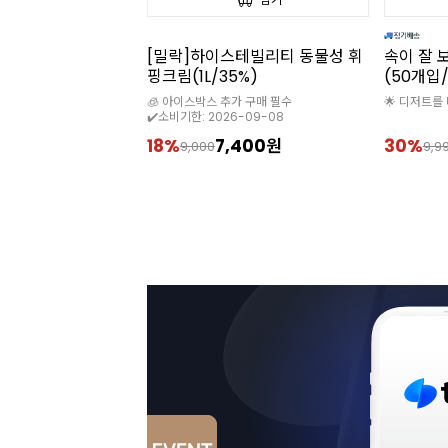
앵커FP버터
[밀락]하이스테빌리티 동물성 휘
속이 잘 
개입/무염)
핑크림(1L/35%)
(50개입
상증정 상품(단일포장)
🧊 아이스박스 추가 구매 필수
🌟 디저트를
✔️소비기한: 2026-09-08
134,490원
18%
7,400원
30%
9,000
9,9