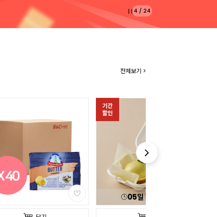
4
/
24
전체보기 >
기간
할인
05
일
15
:
14
:
04
담기
담기