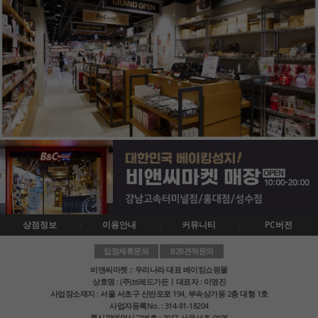
상점정보
이용안내
커뮤니티
PC버전
입점제휴문의
B2B견적문의
비앤씨마켓 :: 우리나라 대표 베이킹쇼핑몰
상호명 : (주)브레드가든ㅣ대표자 : 이영진
사업장소재지 : 서울 서초구 신반포로 194, 부속상가동 2층 대형 1호
사업자등록No. : 314-81-18204
통신판매업신고번호 : 2017-서울서초-0195