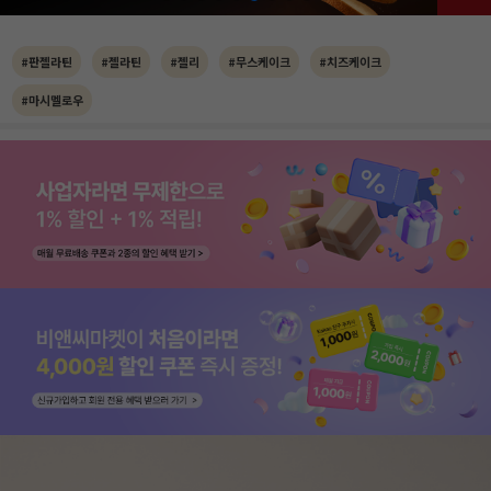
#판젤라틴
#젤라틴
#젤리
#무스케이크
#치즈케이크
#마시멜로우