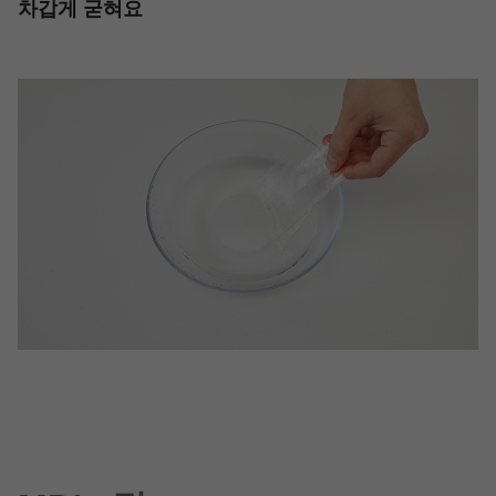
차갑게 굳혀요