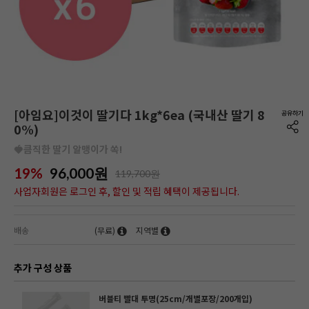
[아임요]이것이 딸기다 1kg*6ea (국내산 딸기 8
0%)
🍓큼직한 딸기 알맹이가 쏙!
19%
96,000
원
119,700원
사업자회원은 로그인 후, 할인 및 적립 혜택이 제공됩니다.
배송
(무료)
지역별
추가 구성 상품
버블티 빨대 투명(25cm/개별포장/200개입)