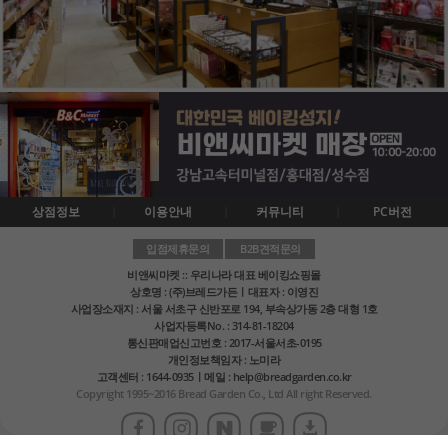
상점정보
이용안내
커뮤니티
PC버전
입점제휴문의
B2B견적문의
비앤씨마켓 :: 우리나라 대표 베이킹쇼핑몰
상호명 : (주)브레드가든ㅣ대표자 : 이영진
사업장소재지 : 서울 서초구 신반포로 194, 부속상가동 2층 대형 1호
사업자등록No. : 314-81-18204
통신판매업신고번호 : 2017-서울서초-0195
개인정보책임자 : 노미라
고객센터 : 1644-0935ㅣ메일 : help@breadgarden.co.kr
Copyright 1995~2016 Bread Garden Co., Ltd All right Reserved.