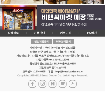
상점정보
이용안내
커뮤니티
PC버전
입점제휴문의
B2B견적문의
비앤씨마켓 :: 우리나라 대표 베이킹쇼핑몰
상호명 : (주)브레드가든ㅣ대표자 : 이영진
사업장소재지 : 서울 서초구 신반포로 194, 부속상가동 2층 대형 1호
사업자등록No. : 314-81-18204
통신판매업신고번호 : 2017-서울서초-0195
개인정보책임자 : 노미라
고객센터 : 1644-0935ㅣ메일 : help@breadgarden.co.kr
Copyright 1995~2016 Bread Garden Co., Ltd All right Reserved.