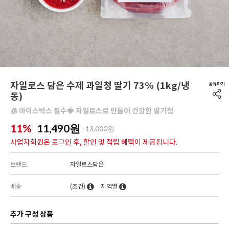
자일로스 담은 수제 과일청 딸기 73% (1kg/냉
동)
🧊 아이스박스 필수🍓 자일로스로 만들어 건강한 딸기청
11%
11,490
원
13,000원
사업자회원은 로그인 후, 할인 및 적립 혜택이 제공됩니다.
브랜드
자일로스담은
배송
(조건)
지역별
추가 구성 상품