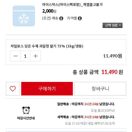
아이스박스(아이스팩포함)_개별출고불가
2,000
원
(조건) 배송
지역별
자일로스 담은 수제 과일청 딸기 73% (1kg/냉동)
11,490
원
총 상품 금액
원
11,490
구매하기
장바구니
일반배송 : 마감까지
남았습니다.
2시간:24분
오늘 출고(100%)!
새벽배송 : 마감까지
남았습니다.
3시간:24분
마감시간안내
오늘 17:30 마감! 내일 새벽 07:00 도착