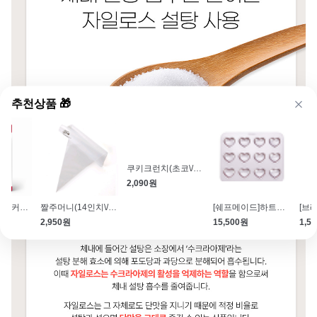
추천상품 🎁
[벨코라데]다크 커버춰초콜릿 (1kg\/카카오 트레이스 커버처)
짤주머니(14인치\/20매입)
쿠키크런치(초코\/50g)
[쉐프메이드]하트모양틀(12구\/팬)
2,950원
2,090원
15,500원
1,5