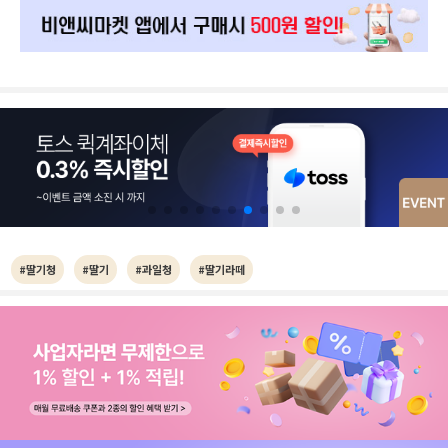
#딸기청
#딸기
#과일청
#딸기라떼