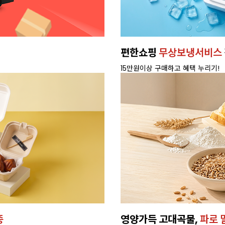
편한쇼핑
무상보냉서비스
15만원이상 구매하고 혜택 누리기!
종
영양가득 고대곡물,
파로 