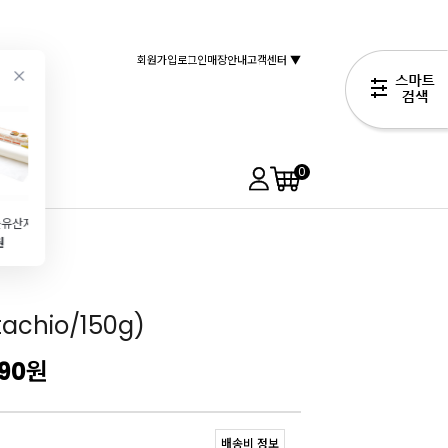
회원가입
로그인
매장안내
고객센터 ▼
0
[템마]롤유산지-쿠킹페이퍼 화이트(20m)
정사각 쿠키통(박스케이크\/티라미수용기\/95x95x63)
[대용량알뜰팩]고운아몬드분말(마카롱용\/1kg)
[발로나] 초콜릿스틱(1.6kg\/카카오함량 48%\/ 바통브랑제)
원
1,490원
16,990원
42,990원
2,290원
achio/150g)
990
원
배송비 정보