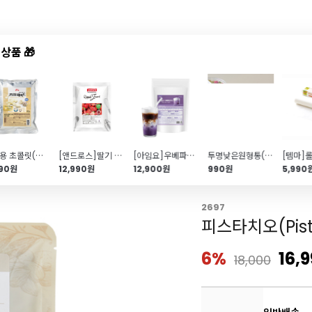
상품 🎁
드샵
신상품
TOP50
특가/혜택
코팅용 초콜릿(화이트\/200g)
[앤드로스]딸기 리플잼(1kg\/필링용추천)
[아임요]우베파우더(1kg\/약25잔분량)
투명낮은원형통(쿠키통\/85*60mm)
290원
12,990원
12,900원
990원
5,990
2697
피스타치오(Pist
6%
16,
18,000