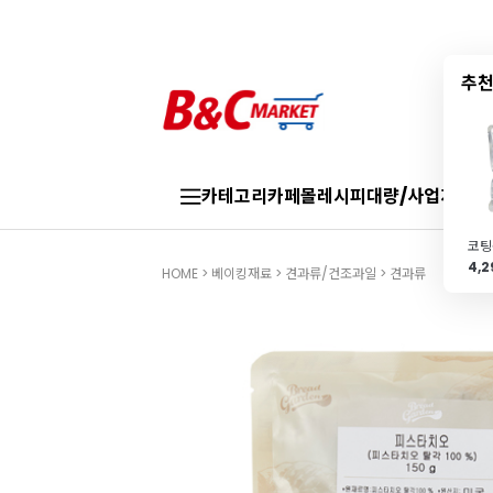
추천
카테고리
카페몰
레시피
대량/사업자
브랜
4,
HOME
>
베이킹재료
>
견과류/건조과일
>
견과류