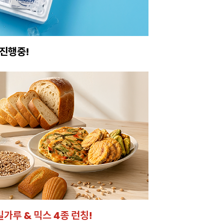
진행중!
이번주 특가, 유지
온라인 특가로 구매하러 
밀가루 & 믹스 4종 런칭!
잘되는 카페의 선