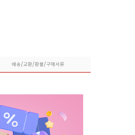
라떼부터 스무디까지! 한
배송/교환/환불/구매서류