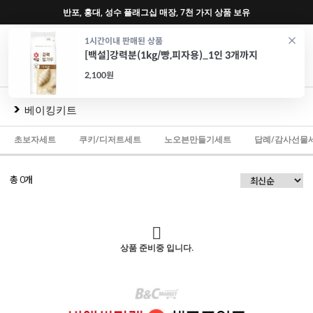
그십 매장, 7천 가지 상품 보유
♥ 회원가입 특별혜
0
1시간이내 판매된 상품
[백설]강력분(1kg/빵,피자용)_1인 3개까지
재료
도구
포장
가전
특가/혜택
CAFE
2,100원
베이킹키트
초보자세트
쿠키/디저트세트
노오븐만들기세트
답례/감사선물
총
개
0
상품 준비중 입니다.