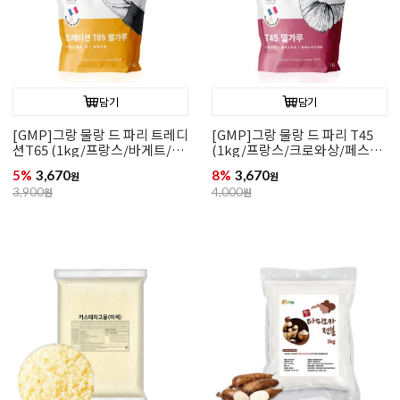
담기
담기
[GMP]그랑 물랑 드 파리 트레디
[GMP]그랑 물랑 드 파리 T45
션T65 (1kg/프랑스/바게트/치
(1kg/프랑스/크로와상/페스츄
아바타)
리)
5%
3,670
8%
3,670
원
원
3,900
원
4,000
원