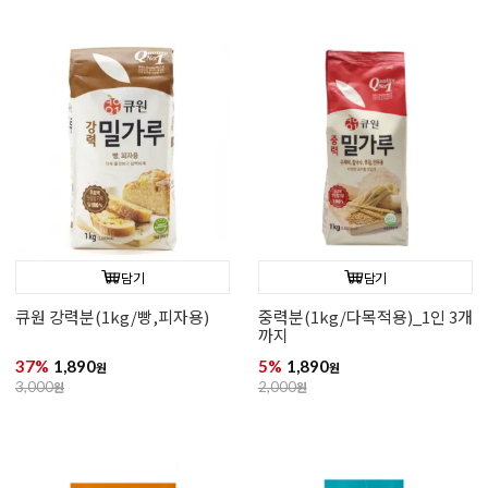
담기
담기
큐원 강력분(1kg/빵,피자용)
중력분(1kg/다목적용)_1인 3개
까지
37%
1,890
5%
1,890
원
원
3,000
원
2,000
원