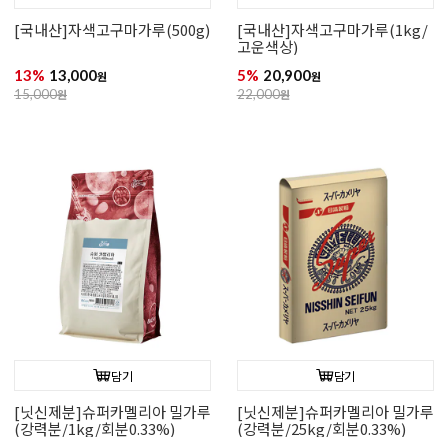
[국내산]자색고구마가루(500g)
[국내산]자색고구마가루(1kg/
고운색상)
13%
13,000
5%
20,900
원
원
15,000
원
22,000
원
담기
담기
[닛신제분]슈퍼카멜리아 밀가루
[닛신제분]슈퍼카멜리아 밀가루
(강력분/1kg/회분0.33%)
(강력분/25kg/회분0.33%)