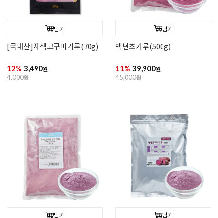
담기
담기
[국내산]자색고구마가루(70g)
백년초가루(500g)
12%
3,490
11%
39,900
원
원
4,000
원
45,000
원
담기
담기