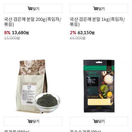
담기
담기
국산 검은깨 분말 200g(흑임자/
국산 검은깨 분말 1kg(흑임자/
볶음)
볶음)
8%
13,680
2%
63,150
원
원
15,000
원
65,000
원
담기
담기
쑥가루(800g)
옥수수가루(90g)