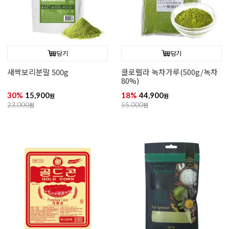
담기
담기
새싹보리분말 500g
클로렐라 녹차가루(500g/녹차
80%)
30%
15,900
18%
44,900
원
원
23,000
원
55,000
원