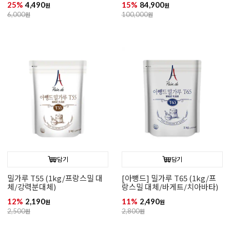
25%
4,490
15%
84,900
원
원
6,000
원
100,000
원
담기
담기
밀가루 T55 (1kg/프랑스밀 대
[아뺑드] 밀가루 T65 (1kg/프
체/강력분대체)
랑스밀 대체/바게트/치아바타)
12%
2,190
11%
2,490
원
원
2,500
원
2,800
원