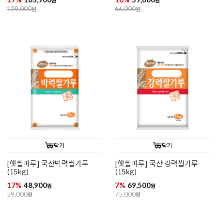
원
원
129,000
원
66,000
원
담기
담기
[햇쌀마루] 국산박력쌀가루
[햇쌀마루] 국산 강력쌀가루
(15kg)
(15kg)
17%
48,900
7%
69,500
원
원
59,000
원
75,000
원