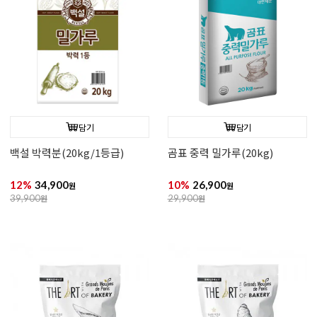
담기
담기
백설 박력분(20kg/1등급)
곰표 중력 밀가루(20kg)
12%
34,900
10%
26,900
원
원
39,900
원
29,900
원