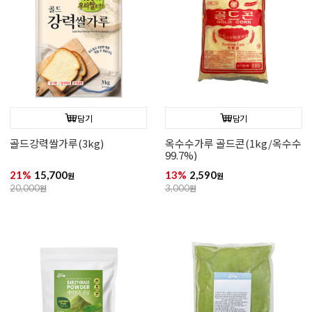
담기
담기
골드강력쌀가루(3kg)
옥수수가루 골드콘(1kg/옥수수
99.7%)
21%
15,700
13%
2,590
원
원
20,000
원
3,000
원