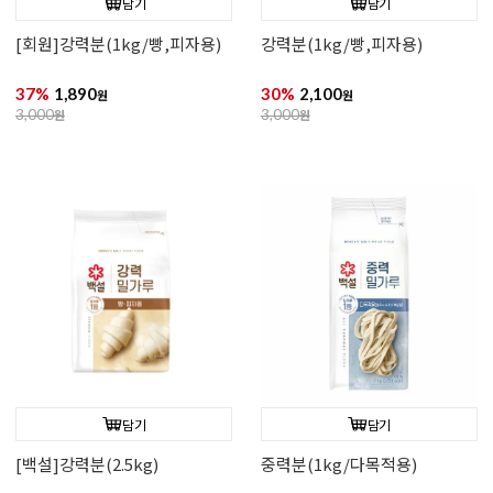
담기
담기
[회원]강력분(1kg/빵,피자용)
강력분(1kg/빵,피자용)
37%
1,890
30%
2,100
원
원
3,000
원
3,000
원
담기
담기
[백설]강력분(2.5kg)
중력분(1kg/다목적용)