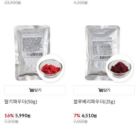
33,900
원
4,200
원
담기
담기
딸기파우더(50g)
블루베리파우더(25g)
16%
5,990
7%
6,510
원
원
7,200
원
7,000
원