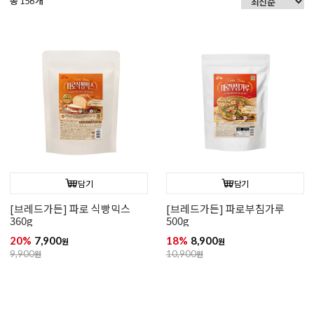
총
개
156
담기
담기
[브레드가든] 파로 식빵믹스
[브레드가든] 파로부침가루
360g
500g
20%
7,900
18%
8,900
원
원
9,900
원
10,900
원