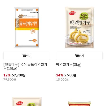
담기
담기
[햇쌀마루] 국산 골드강력쌀가
박력쌀가루(3kg)
루(15kg)
12%
69,900
34%
9,900
원
원
79,900
원
15,000
원