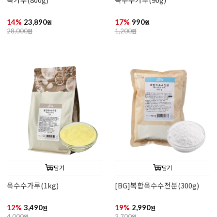
14%
23,890
17%
990
원
원
28,000
원
1,200
원
담기
담기
옥수수가루(1kg)
[BG]복합옥수수전분(300g)
12%
3,490
19%
2,990
원
원
4,000
원
3,700
원