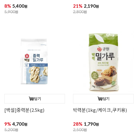
8%
5,400
21%
2,190
원
원
5,900
원
2,800
원
담기
담기
[백설]중력분(2.5kg)
박력분(1kg/케이크,쿠키용)
9%
4,700
28%
1,790
원
원
5,200
원
2,500
원