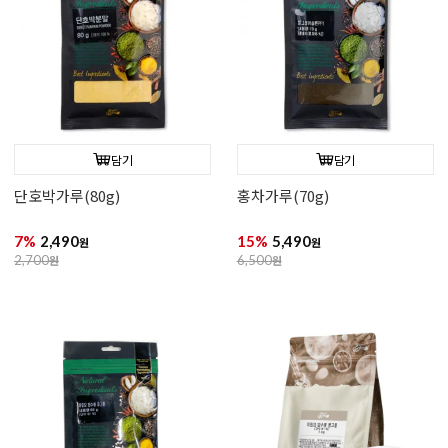
담기
담기
단호박가루(80g)
홍차가루(70g)
7%
2,490
15%
5,490
원
원
2,700
원
6,500
원