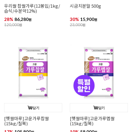
우리쌀 찹쌀가루(12봉입/1kg/
시금치분말 500g
습식/수분약12%)
28%
86,280
30%
15,900
원
원
120,000
원
23,000
원
담기
담기
[햇쌀마루]고운가루찹쌀
[햇쌀마루]고운가루멥쌀
(15kg/칠복)
(15kg/칠복)
17%
105,900
10%
59,000