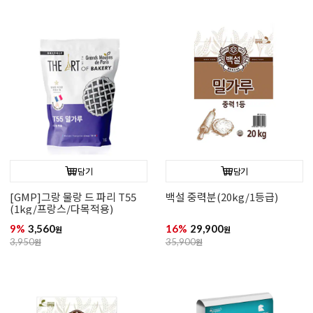
담기
담기
[GMP]그랑 물랑 드 파리 T55
백설 중력분(20kg/1등급)
(1kg/프랑스/다목적용)
9%
3,560
16%
29,900
원
원
3,950
원
35,900
원