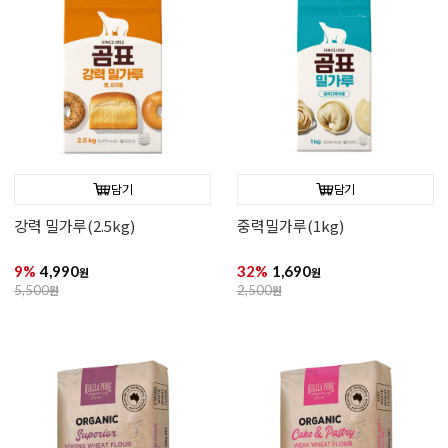
담기
담기
강력 밀가루(2.5kg)
중력밀가루(1kg)
9%
4,990
32%
1,690
원
원
5,500
원
2,500
원