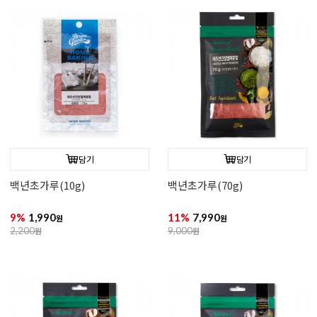
담기
담기
백년초가루(10g)
백년초가루(70g)
9%
1,990
11%
7,990
원
원
2,200
원
9,000
원