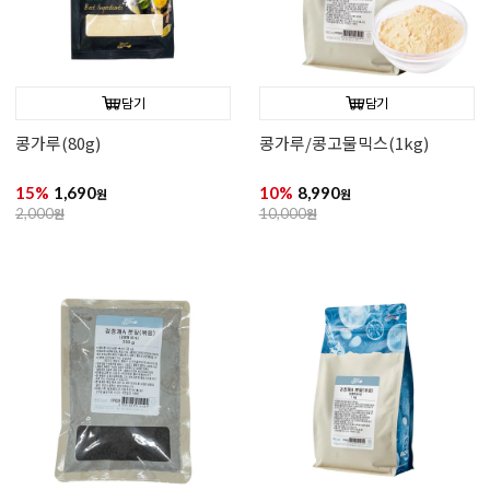
담기
담기
콩가루(80g)
콩가루/콩고물믹스(1kg)
15%
1,690
10%
8,990
원
원
2,000
원
10,000
원