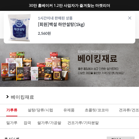
반포, 홍대, 성수 플래그십 매장, 7천 가지 상품 보유
0
1시간이내 판매된 상품
[회원]백설 하얀설탕(1kg)
재료
도구
포장
가전
특가/혜택
CAFE
2,560원
베이킹재료
가루류
설탕/당류/시럽
유제품
초콜릿/코코아
견과류/건
밀가루
잡곡
쌀가루/가공쌀
건조가루/기타분말