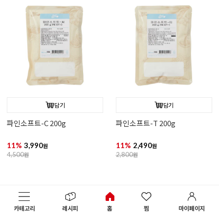
담기
담기
파인소프트-C 200g
파인소프트-T 200g
11%
3,990
11%
2,490
원
원
4,500
원
2,800
원
카테고리
레시피
홈
찜
마이페이지