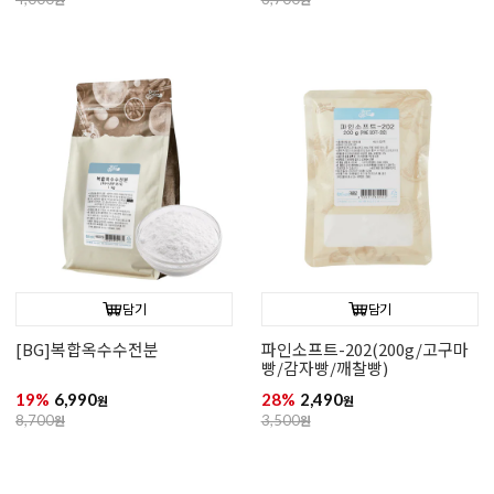
담기
담기
[BG]복합옥수수전분
파인소프트-202(200g/고구마
빵/감자빵/깨찰빵)
19%
6,990
28%
2,490
원
원
8,700
원
3,500
원