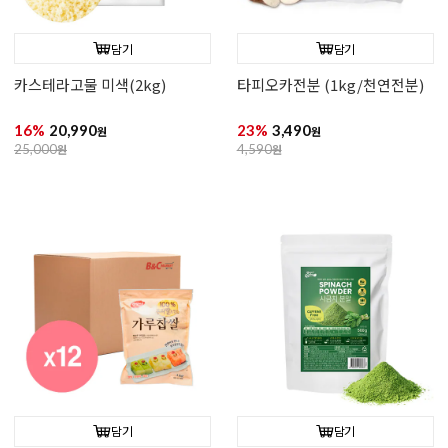
담기
담기
카스테라고물 미색(2kg)
타피오카전분 (1kg/천연전분)
16%
20,990
23%
3,490
원
원
25,000
원
4,590
원
담기
담기