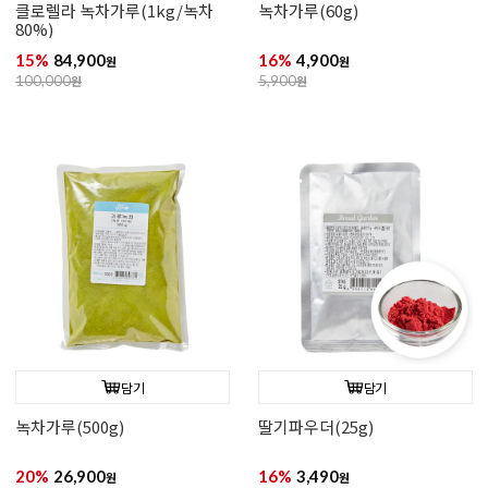
클로렐라 녹차가루(1kg/녹차
녹차가루(60g)
80%)
15%
84,900
16%
4,900
원
원
100,000
원
5,900
원
담기
담기
녹차가루(500g)
딸기파우더(25g)
20%
26,900
16%
3,490
원
원