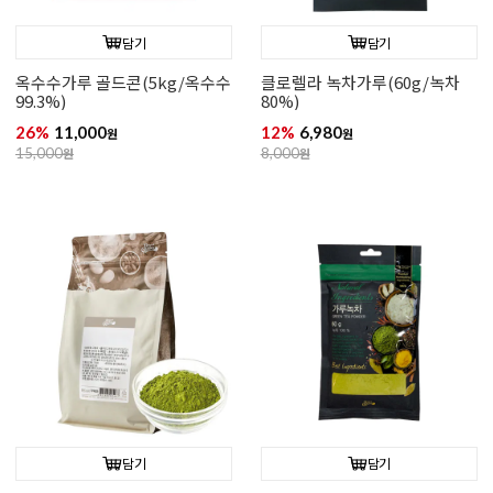
담기
담기
옥수수가루 골드콘(5kg/옥수수
클로렐라 녹차가루(60g/녹차
99.3%)
80%)
26%
11,000
12%
6,980
원
원
15,000
원
8,000
원
담기
담기