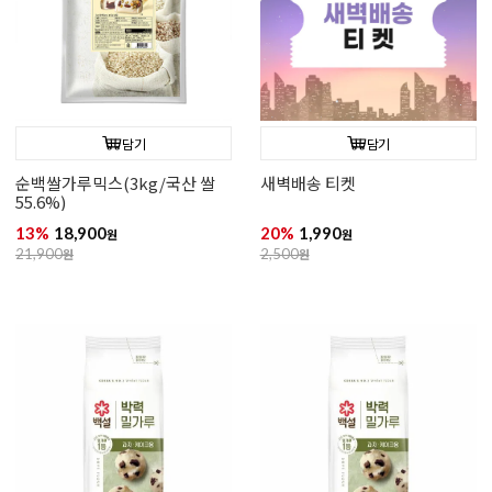
담기
담기
순백쌀가루믹스(3kg/국산 쌀
새벽배송 티켓
55.6%)
13%
18,900
20%
1,990
원
원
21,900
원
2,500
원