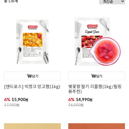
총
개
138
담기
담기
[앤드로스] 빅청크 망고잼(1kg)
벚꽃향 딸기 리플잼(1kg/필링
용추천)
6%
15,900
6%
14,990
원
원
17,000
원
16,000
원