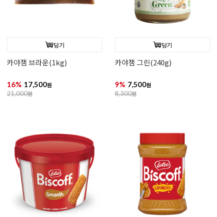
담기
담기
카야잼 브라운(1kg)
카야잼 그린(240g)
16%
17,500
9%
7,500
원
원
21,000
원
8,300
원