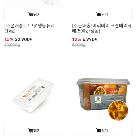
담기
담기
[주문배송]코코넛냉동퓨레
[주문배송]베리베리 크랜베리퓨
(1kg)
레(500g/냉동)
15%
32,900
12%
6,990
원
원
39,000
원
8,000
원
담기
담기