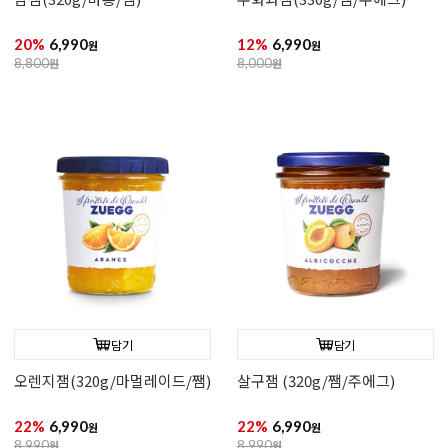
20%
6,990
12%
6,990
원
원
8,800
원
8,000
원
담기
담기
오렌지잼(320g/마멀레이드/쨈)
살구잼 (320g/쨈/주에그)
22%
6,990
22%
6,990
원
원
8,990
원
8,990
원