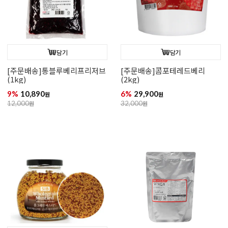
담기
담기
[주문배송]통블루베리프리저브
[주문배송]콤포테레드베리
(1kg)
(2kg)
9%
10,890
6%
29,900
원
원
12,000
원
32,000
원