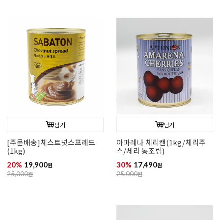
담기
담기
[주문배송]체스트넛스프레드
아마레나 체리캔(1kg/체리주
(1kg)
스/체리 통조림)
20%
19,900
30%
17,490
원
원
25,000
원
25,000
원