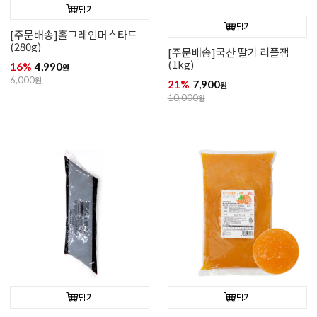
담기
담기
[주문배송]홀그레인머스타드
(280g)
[주문배송]국산 딸기 리플잼
(1kg)
16%
4,990
원
6,000
원
21%
7,900
원
10,000
원
담기
담기