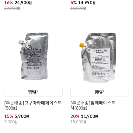
16%
24,900
6%
14,990
원
원
29,900
원
16,000
원
담기
담기
[주문배송]고구마라떼페이스트
[주문배송]참깨페이스트
(500g)
M(800g)
15%
5,900
20%
11,900
원
원
7,000
원
15,000
원