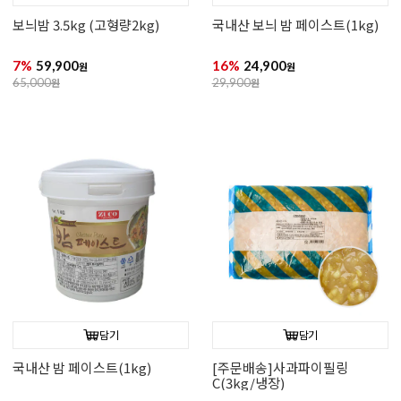
보늬밤 3.5kg (고형량2kg)
국내산 보늬 밤 페이스트(1kg)
7%
59,900
16%
24,900
원
원
65,000
원
29,900
원
담기
담기
국내산 밤 페이스트(1kg)
[주문배송]사과파이필링
C(3kg/냉장)