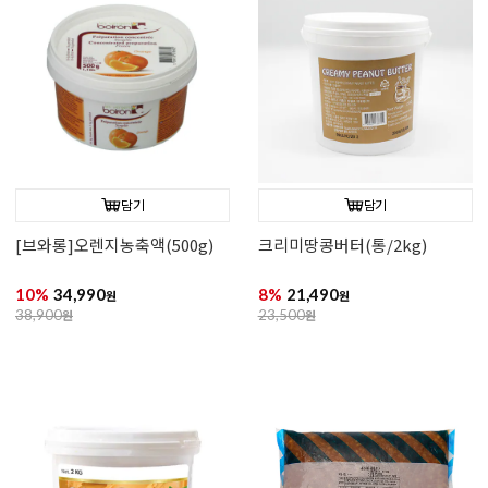
담기
담기
[브와롱]오렌지농축액(500g)
크리미땅콩버터(통/2kg)
10%
34,990
8%
21,490
원
원
38,900
원
23,500
원