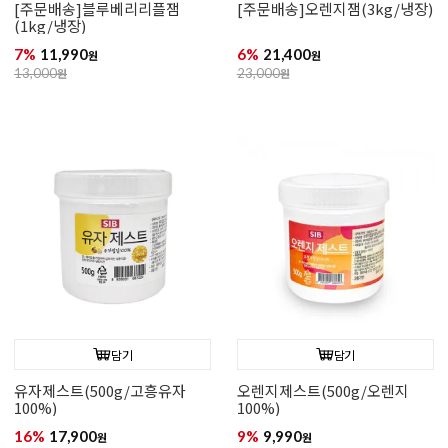
[주문배송]블루베리리플잼
[주문배송]오렌지잼(3kg/냉장)
(1kg/냉장)
7%
11,990
6%
21,400
원
원
13,000
원
23,000
원
담기
담기
유자제스트(500g/고흥유자
오렌지제스트(500g/오렌지
100%)
100%)
16%
17,900
9%
9,990
원
원