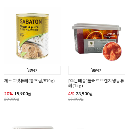
담기
담기
체스트넛퓨레(통조림/870g)
[주문배송]블러드오렌지냉동퓨
레(1kg)
20%
15,900
4%
23,900
원
원
20,000
원
25,000
원