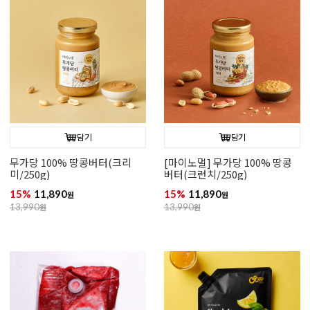
담기
담기
무가당 100% 땅콩버터(크리
[마이노멀] 무가당 100% 땅콩
미/250g)
버터(크런치/250g)
15%
11,890
15%
11,890
원
원
13,990
원
13,990
원