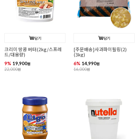
담기
담기
크리미 땅콩 버터(2kg/스프레
[주문배송]사과파이필링(2)
드/대용량)
(3kg)
9%
19,900
6%
14,990
원
원
22,000
원
16,000
원