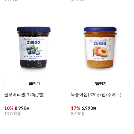
담기
담기
블루베리잼(320g/쨈)
복숭아잼(320g/쨈/주에그)
10%
8,990
17%
6,990
원
원
10,000
원
8,500
원