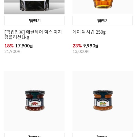
담기
담기
[픽업전용] 에끌레어 믹스 이지
메이플 시럽 250g
컴플리션1kg
18%
17,900
23%
9,990
원
원
21,900
원
13,000
원