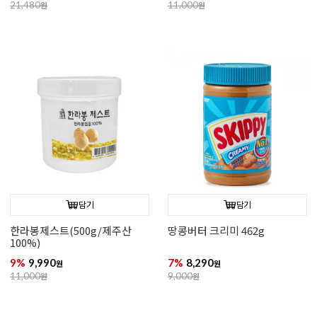
21,480
원
11,000
원
담기
담기
한라봉제스트(500g/제주산
땅콩버터 크리미 462g
100%)
9%
9,990
7%
8,290
원
원
11,000
원
9,000
원