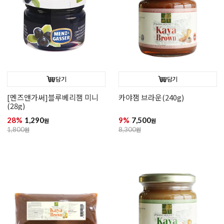
담기
담기
[멘즈앤가써]블루베리잼 미니
카야잼 브라운(240g)
(28g)
28%
1,290
9%
7,500
원
원
1,800
원
8,300
원