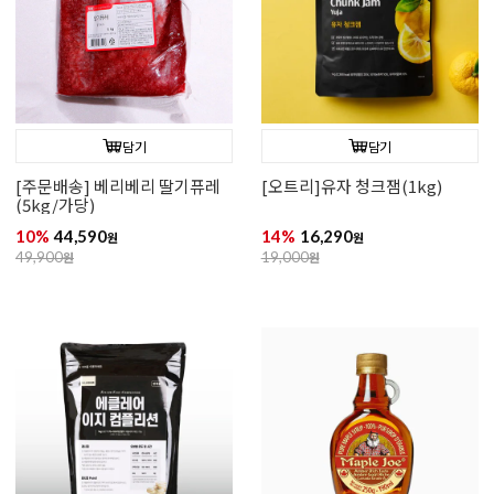
담기
담기
[주문배송] 베리베리 딸기퓨레
[오트리]유자 청크잼(1kg)
(5kg/가당)
10%
44,590
14%
16,290
원
원
49,900
원
19,000
원