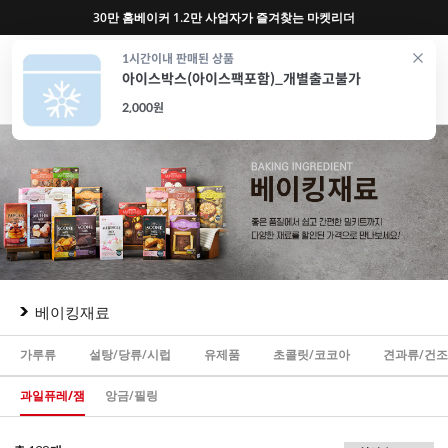
반포, 홍대, 성수 플래그십 매장, 7천 가지 상품 보유
0
1시간이내 판매된 상품
아이스박스(아이스팩포함)_개별출고불가
재료
도구
포장
가전
특가/혜택
CAFE
2,000원
베이킹재료
가루류
설탕/당류/시럽
유제품
초콜릿/코코아
견과류/건
과일퓨레/잼
앙금/필링