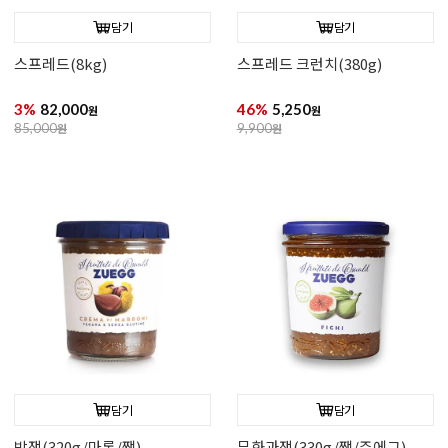
담기
담기
스프레드(8kg)
스프레드 크런치(380g)
3%
82,000
46%
5,250
원
원
85,000
원
9,900
원
담기
담기
밤잼(320g/마롱/쨈)
무화과잼(330g/쨈/주에그)