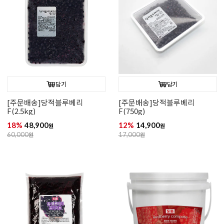
담기
담기
[주문배송]당적블루베리
[주문배송]당적블루베리
F(2.5kg)
F(750g)
18%
48,900
12%
14,900
원
원
60,000
원
17,000
원