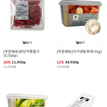
담기
담기
[주문배송]반당적통딸기
[주문배송]리치냉동퓨레(1kg)
(E/500g)
20%
11,900
12%
34,900
원
원
15,000
원
40,000
원