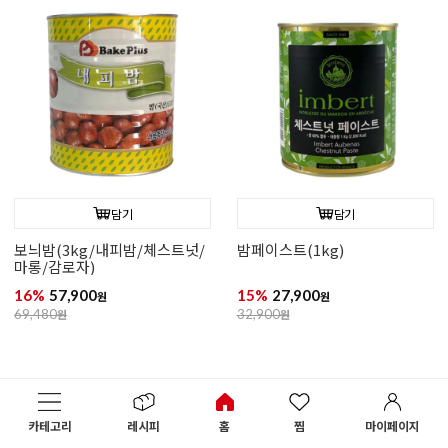
담기
담기
보늬밤(3kg/내피밤/체스트넛/
밤페이스트(1kg)
마롱/감로자)
16%
57,900
15%
27,900
원
원
69,480
원
32,900
원
카테고리
레시피
홈
찜
마이페이지