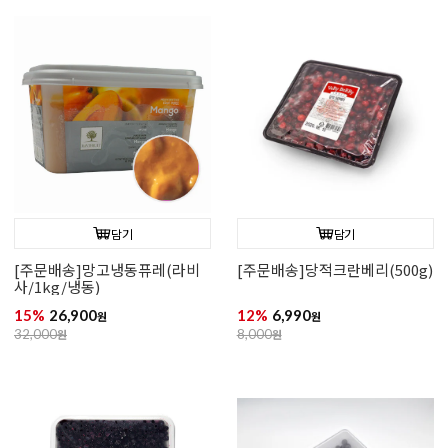
담기
담기
[주문배송]망고냉동퓨레(라비
[주문배송]당적크란베리(500g)
사/1kg/냉동)
15%
26,900
12%
6,990
원
원
32,000
원
8,000
원