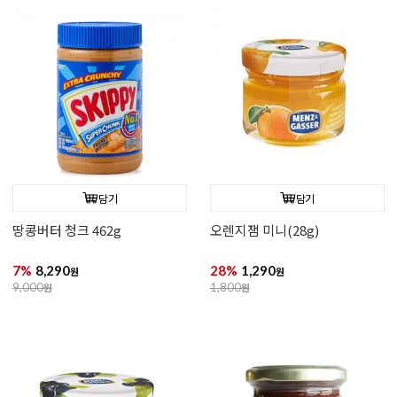
담기
담기
땅콩버터 청크 462g
오렌지잼 미니(28g)
7%
8,290
28%
1,290
원
원
9,000
원
1,800
원