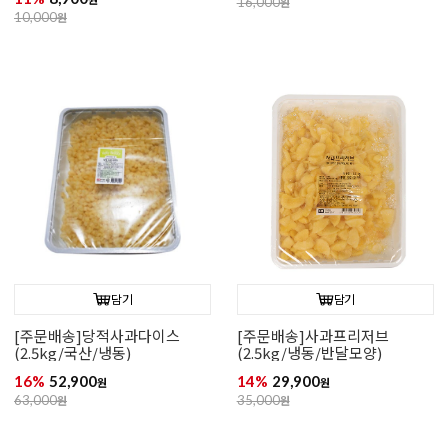
16,000
원
10,000
원
담기
담기
[주문배송]당적사과다이스
[주문배송]사과프리저브
(2.5kg/국산/냉동)
(2.5kg/냉동/반달모양)
16%
52,900
14%
29,900
원
원
63,000
원
35,000
원