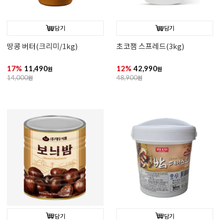
담기
담기
땅콩 버터(크리미/1kg)
초코잼 스프레드(3kg)
17%
11,490
12%
42,990
원
원
14,000
원
48,900
원
담기
담기