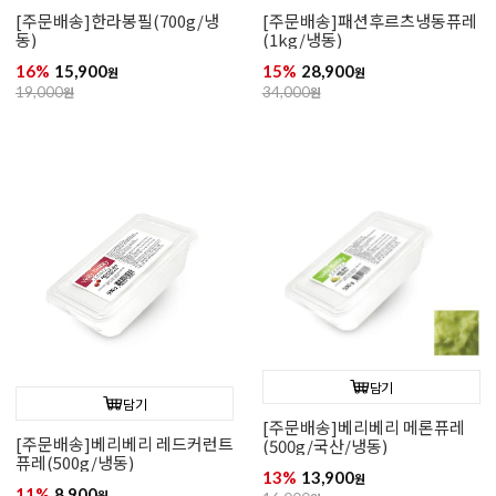
[주문배송]한라봉필(700g/냉
[주문배송]패션후르츠냉동퓨레
동)
(1kg/냉동)
16%
15,900
15%
28,900
원
원
19,000
원
34,000
원
담기
담기
[주문배송]베리베리 메론퓨레
[주문배송]베리베리 레드커런트
(500g/국산/냉동)
퓨레(500g/냉동)
13%
13,900
원
11%
8,900
원