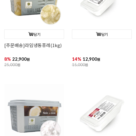
담기
담기
[주문배송]라임냉동퓨레(1kg)
8%
22,900
14%
12,900
원
원
25,000
원
15,000
원