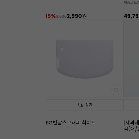
제품코드:
15%
2,990원
49,7
3,500
담기
BG반달스크래퍼 화이트
[제과
걱(대/