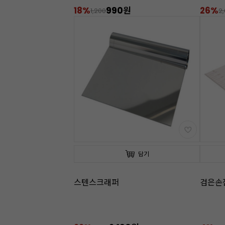
18%
990원
26%
1,200
2
담기
스텐스크래퍼
검은손