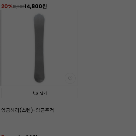
20%
14,800원
18,500
담기
앙금헤라(스텐)-앙금주걱