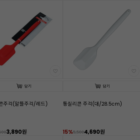
담기
담기
콘주걱(알뜰주걱/레드)
통실리콘 주걱(대/28.5cm)
3,890원
15%
4,690원
500
5,500