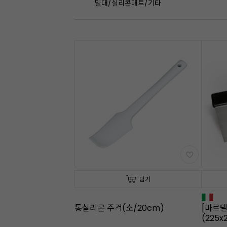
밀대/실리콘매트/기타
담기
통실리콘 주걱(소/20cm)
[마르
(225