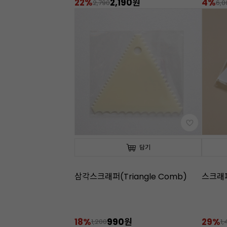
22%
2,190원
4%
2,790
6,0
담기
삼각스크래퍼(Triangle Comb)
스크래
18%
990원
29%
1,200
1,