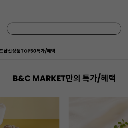
드샵
신상품
TOP50
특가/혜택
B&C MARKET만의 특가/혜택