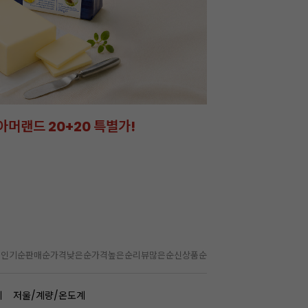
아머랜드 20+20 특별가!
잘되는 카페의 선
라떼부터 스무디까지! 한
인기순
판매순
가격낮은순
가격높은순
리뷰많은순
신상품순
기
저울/계량/온도계