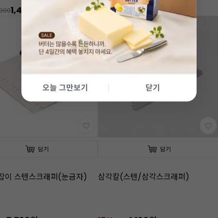
1,490원
0%
2,290원
,000
2,300
오늘 그만보기
닫기
담기
담기
잡이 스텐스크래퍼(눈금자)
삼각칼(스텐/삼각스크래퍼)