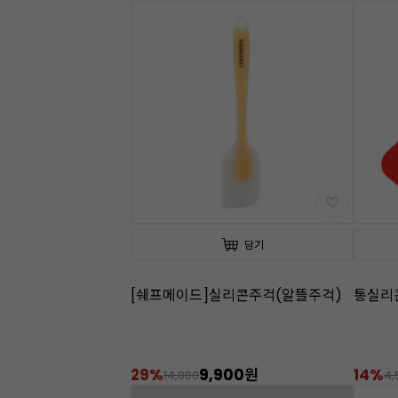
담기
[쉐프메이드]실리콘주걱(알뜰주걱)
통실리
29%
9,900원
14%
14,000
4,