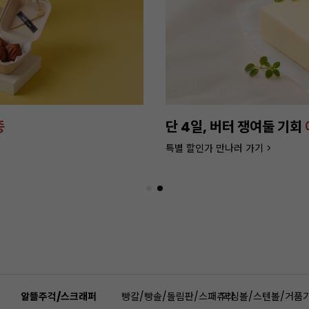
종
단 4일, 버터 쟁여둘 기회
특별 할인가 만나러 가기 >
알뜰주걱/스크래퍼
빵칼/빵솔/돌림판/스패츄라
믹싱볼/스텐볼/거품