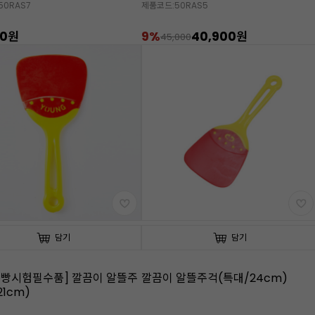
50RAS7
제품코드:50RAS5
90원
9%
40,900원
45,000
담기
담기
제빵시험필수품] 깔끔이 알뜰주
깔끔이 알뜰주걱(특대/24cm)
21cm)