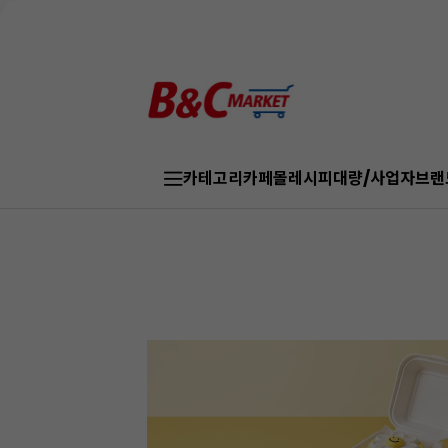
카테고리
카페몰
레시피
대량/사업자
브랜