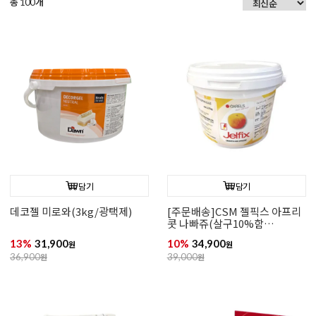
총
개
100
담기
담기
데코젤 미로와(3kg/광택제)
[주문배송]CSM 젤픽스 아프리
콧 나빠쥬(살구10%함
유/2.75kg)
13%
31,900
10%
34,900
원
원
36,900
원
39,000
원