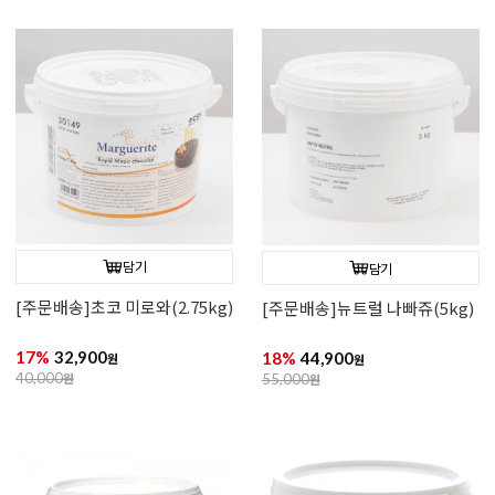
담기
담기
[주문배송]초코 미로와(2.75kg)
[주문배송]뉴트럴 나빠쥬(5kg)
17%
32,900
18%
44,900
원
원
40,000
원
55,000
원