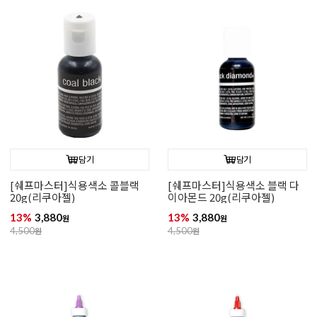
담기
담기
[쉐프마스터]식용색소 콜블랙
[쉐프마스터]식용색소 블랙 다
20g(리쿠아젤)
이아몬드 20g(리쿠아젤)
13%
3,880
13%
3,880
원
원
4,500
원
4,500
원