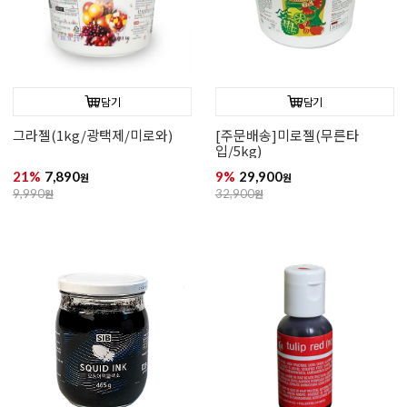
담기
담기
그라젤(1kg/광택제/미로와)
[주문배송]미로젤(무른타
입/5kg)
21%
7,890
9%
29,900
원
원
9,990
원
32,900
원