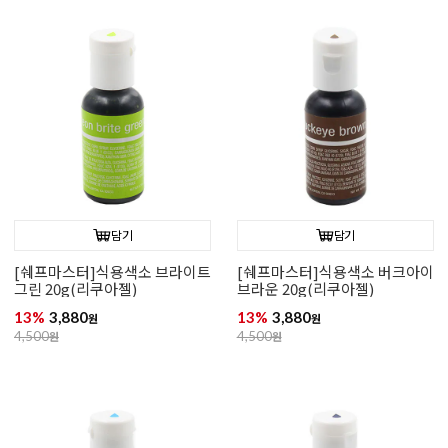
담기
담기
[쉐프마스터]식용색소 브라이트
[쉐프마스터]식용색소 버크아이
그린 20g(리쿠아젤)
브라운 20g(리쿠아젤)
13%
3,880
13%
3,880
원
원
4,500
원
4,500
원