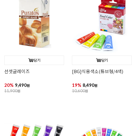
담기
담기
선셋글레이즈
[BG]식용색소(튜브형/4색)
20%
9,490
19%
8,490
원
원
11,900
원
10,600
원