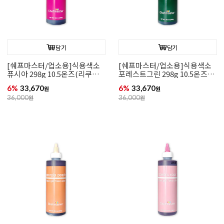
담기
담기
[쉐프마스터/업소용]식용색소
[쉐프마스터/업소용]식용색소
퓨시아 298g 10.5온즈(리쿠아
포레스트그린 298g 10.5온즈
젤)
(리쿠아젤)
6%
33,670
6%
33,670
원
원
36,000
원
36,000
원