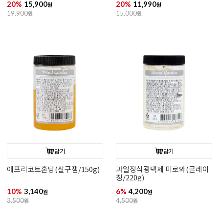
20%
15,900
20%
11,990
원
원
19,900
원
15,000
원
담기
담기
애프리코트혼당(살구잼/150g)
과일장식광택제 미로와(글레이
징/220g)
10%
3,140
6%
4,200
원
원
3,500
원
4,500
원