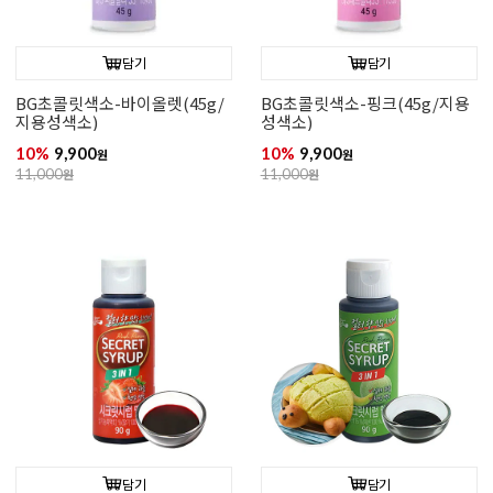
담기
담기
BG초콜릿색소-바이올렛(45g/
BG초콜릿색소-핑크(45g/지용
지용성색소)
성색소)
10%
9,900
10%
9,900
원
원
11,000
원
11,000
원
담기
담기