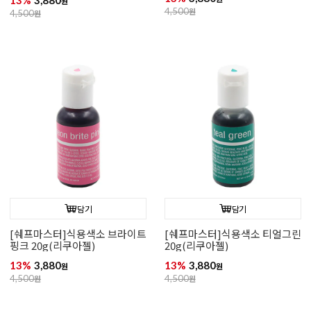
원
4,500
원
4,500
원
담기
담기
[쉐프마스터]식용색소 브라이트
[쉐프마스터]식용색소 티얼그린
핑크 20g(리쿠아젤)
20g(리쿠아젤)
13%
3,880
13%
3,880
원
원
4,500
원
4,500
원