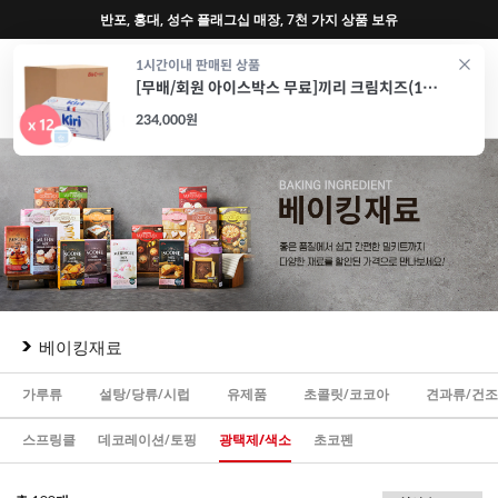
반포, 홍대, 성수 플래그십 매장, 7천 가지 상품 보유
0
1시간이내 판매된 상품
[무배/회원 아이스박스 무료]끼리 크림치즈(1kgx12개)
재료
도구
포장
가전
특가/혜택
CAFE
234,000원
베이킹재료
가루류
설탕/당류/시럽
유제품
초콜릿/코코아
견과류/건
스프링클
데코레이션/토핑
광택제/색소
초코펜