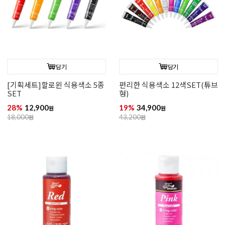
담기
담기
[기획세트]할로윈 식용색소 5종
편리한 식용색소 12색SET(튜브
SET
형)
28%
12,900
19%
34,900
원
원
18,000
원
43,200
원