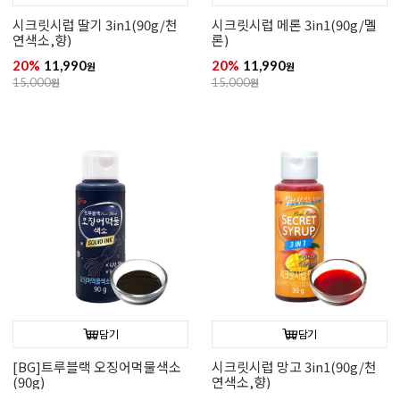
시크릿시럽 딸기 3in1(90g/천
시크릿시럽 메론 3in1(90g/멜
연색소,향)
론)
20%
11,990
20%
11,990
원
원
15,000
원
15,000
원
담기
담기
[BG]트루블랙 오징어먹물색소
시크릿시럽 망고 3in1(90g/천
(90g)
연색소,향)