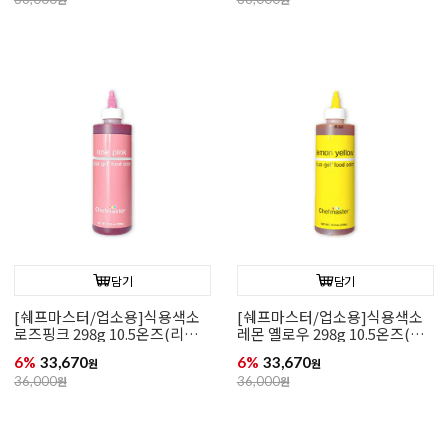
담기
담기
[쉐프마스터/업소용]식용색소
[쉐프마스터/업소용]식용색소
로즈핑크 298g 10.5온즈(리쿠
레몬 옐로우 298g 10.5온즈(리
아젤)
쿠아젤)
6%
33,670
6%
33,670
원
원
36,000
원
36,000
원