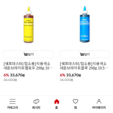
담기
담기
[쉐프마스터/업소용]식용색소
[쉐프마스터/업소용]식용색소
네온브라이트옐로우 298g 10.5
네온브라이트블루 298g 10.5온
온즈(리쿠아젤)
즈(리쿠아젤)
6%
33,670
6%
33,670
원
원
36,000
원
36,000
원
카테고리
레시피
홈
찜
마이페이지