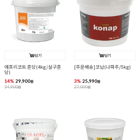
담기
담기
애프리코트 혼당(4kg/살구혼
[주문배송]코납(나파주/5kg)
당)
14%
29,900
3%
25,990
원
원
34,900
원
27,000
원