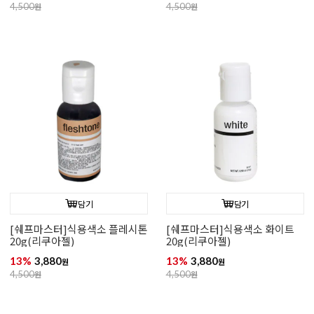
4,500
원
4,500
원
담기
담기
[쉐프마스터]식용색소 플레시톤
[쉐프마스터]식용색소 화이트
20g(리쿠아젤)
20g(리쿠아젤)
13%
3,880
13%
3,880
원
원
4,500
원
4,500
원