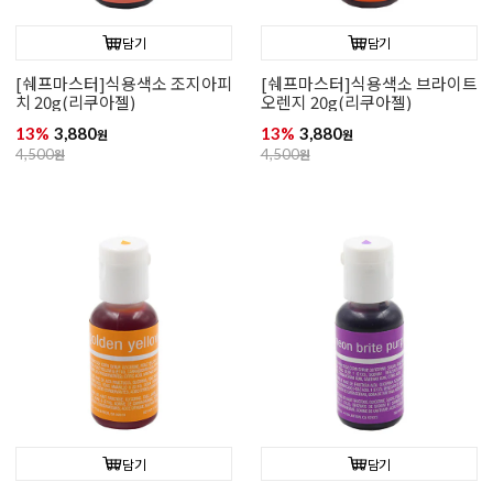
담기
담기
[쉐프마스터]식용색소 조지아피
[쉐프마스터]식용색소 브라이트
치 20g(리쿠아젤)
오렌지 20g(리쿠아젤)
13%
3,880
13%
3,880
원
원
4,500
원
4,500
원
담기
담기