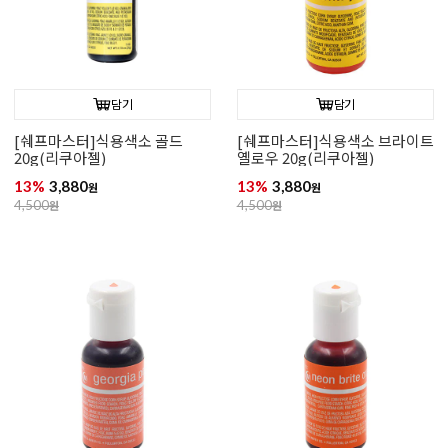
담기
담기
[쉐프마스터]식용색소 골드
[쉐프마스터]식용색소 브라이트
20g(리쿠아젤)
옐로우 20g(리쿠아젤)
13%
3,880
13%
3,880
원
원
4,500
원
4,500
원