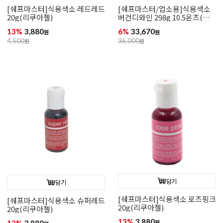
[쉐프마스터]식용색소 레드레드
[쉐프마스터/업소용]식용색소
20g(리쿠아젤)
버건디와인 298g 10.5온즈(리
쿠아젤)
13%
3,880
6%
33,670
원
원
4,500
원
36,000
원
담기
담기
[쉐프마스터]식용색소 로즈핑크
[쉐프마스터]식용색소 슈퍼레드
20g(리쿠아젤)
20g(리쿠아젤)
13%
3,880
원
13%
3,880