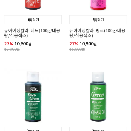
담기
담기
뉴아이싱칼라-레드(100g/대용
뉴아이싱칼라-핑크(100g/대용
량/식용색소)
량/식용색소)
27%
10,900
27%
10,900
원
원
15,000
원
15,000
원