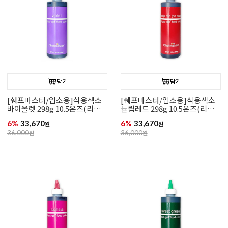
담기
담기
[쉐프마스터/업소용]식용색소
[쉐프마스터/업소용]식용색소
바이올렛 298g 10.5온즈(리쿠
튤립레드 298g 10.5온즈(리쿠
아젤)
아젤)
6%
33,670
6%
33,670
원
원
36,000
원
36,000
원