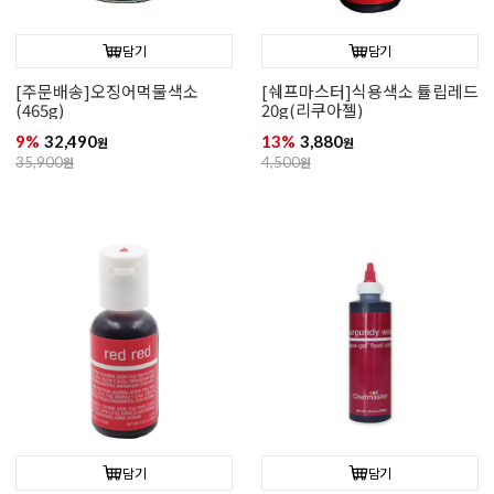
담기
담기
[주문배송]오징어먹물색소
[쉐프마스터]식용색소 튤립레드
(465g)
20g(리쿠아젤)
9%
32,490
13%
3,880
원
원
35,900
원
4,500
원
담기
담기