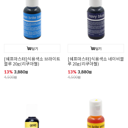
담기
담기
[쉐프마스터]식용색소 브라이트
[쉐프마스터]식용색소 네이비블
블루 20g(리쿠아젤)
루 20g(리쿠아젤)
13%
3,880
13%
3,880
원
원
4,500
원
4,500
원