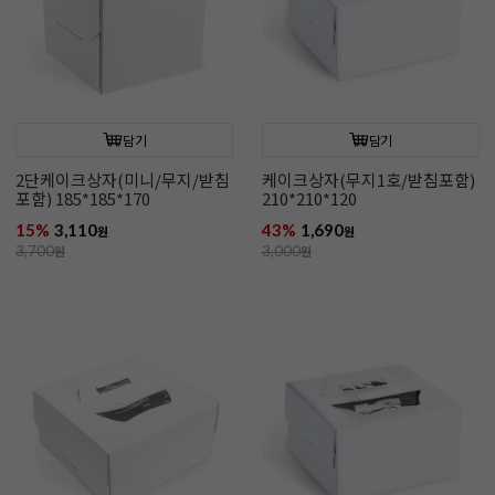
담기
담기
2단케이크상자(미니/무지/받침
케이크상자(무지1호/받침포함)
포함) 185*185*170
210*210*120
15%
3,110
43%
1,690
원
원
3,700
원
3,000
원