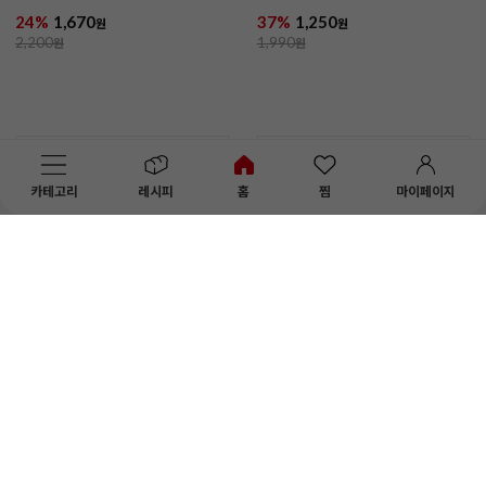
담기
담기
케이크받침(케이크판/사각실
케이크받침(케이크판/사각실
버/1호)
버/2호)
카테고리
레시피
홈
찜
마이페이지
30%
700
31%
750
원
원
1,000
원
1,100
원