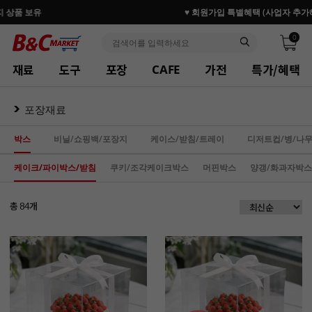
♥ 회원가입 특별혜택 (사업자 추가혜택) ♥
0
재료
도구
포장
가전
특가/혜택
CAFE
포장재료
박스
비닐/쇼핑백/포장지
케이스/받침/트레이
디저트컵/병/나
케이크/파이박스/받침
쿠키/조각케이크박스
머핀박스
양갱/화과자박스
총
개
84