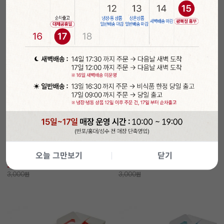
담기
담기
조각케이크삼각박스(민트)_2매
1/2롤케익상자2개(몽슈슈스타
일/2개입) 115*100*90
오늘 그만보기
닫기
29%
2,120
37%
1,890
원
원
3,000
원
3,000
원