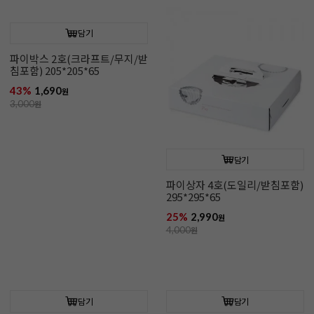
담기
담기
파이박스 2호(크라프트/무지/받
파이상자 4호(도일리/받침포함)
침포함) 205*205*65
295*295*65
43%
1,690
25%
2,990
원
원
3,000
원
4,000
원