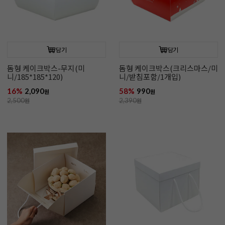
담기
담기
돔형 케이크박스-무지(미
돔형 케이크박스(크리스마스/미
니/185*185*120)
니/받침포함/1개입)
16%
2,090
58%
990
원
원
2,500
원
2,390
원