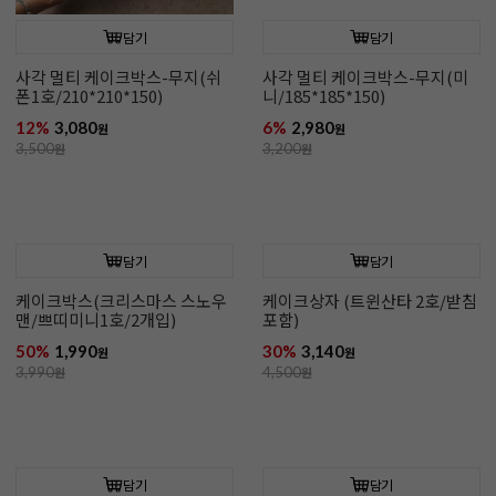
담기
담기
사각 멀티 케이크박스-무지(쉬
사각 멀티 케이크박스-무지(미
폰1호/210*210*150)
니/185*185*150)
12%
3,080
6%
2,980
원
원
3,500
원
3,200
원
담기
담기
케이크박스(크리스마스 스노우
케이크상자 (트윈산타 2호/받침
맨/쁘띠미니1호/2개입)
포함)
50%
1,990
30%
3,140
원
원
3,990
원
4,500
원
담기
담기