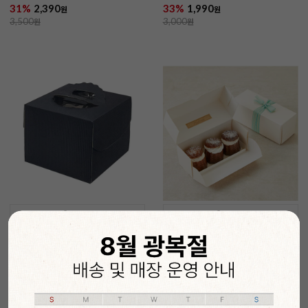
31%
2,390
33%
1,990
원
원
3,500
원
3,000
원
담기
담기
시폰케이크박스 미니 골지블랙
미니파운드케이크박스(베이
185*185*150
지/2개입) 170*65*65
34%
2,350
22%
2,490
원
원
3,600
원
3,200
원