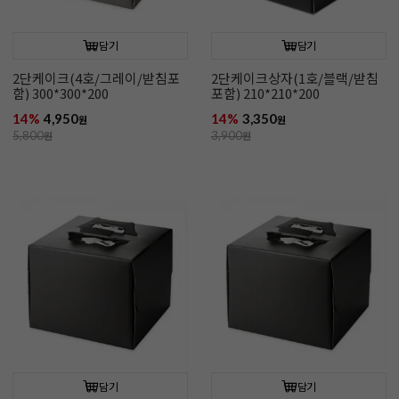
담기
담기
2단케이크(4호/그레이/받침포
2단케이크상자(1호/블랙/받침
함) 300*300*200
포함) 210*210*200
14%
4,950
14%
3,350
원
원
5,800
원
3,900
원
담기
담기