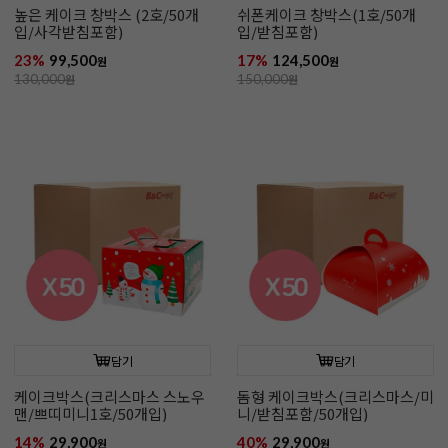
높은 케이크 창박스 (2호/50개
쉬폰케이크 창박스(1호/50개
입/사각받침포함)
입/받침포함)
23%
99,500
17%
124,500
원
원
130,000
원
150,000
원
담기
담기
케이크박스(크리스마스 스노우
돔형 케이크박스(크리스마스/미
맨/쁘띠미니1호/50개입)
니/받침포함/50개입)
14%
29,900
40%
29,900
원
원