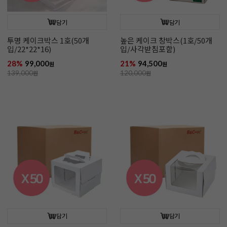
담기
담기
투명 케이크박스 1호(50개
높은 케이크 창박스(1호/50개
입/22*22*16)
입/사각받침포함)
28%
99,000
21%
94,500
원
원
139,000
원
120,000
원
담기
담기