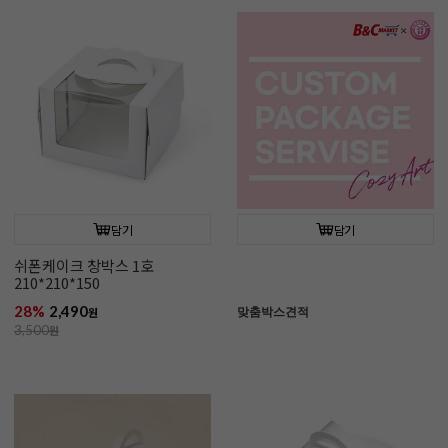
담기
담기
쉬폰케이크 창박스 1호
210*210*150
28%
2,490
맞춤박스견적
원
3,500
원