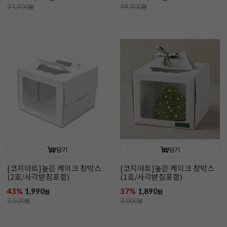
34,900
원
49,900
원
담기
담기
[코지아트]높은 케이크 창박스
[코지아트]높은 케이크 창박스
(2호/사각받침포함)
(1호/사각받침포함)
43%
1,990
37%
1,890
원
원
3,500
원
3,000
원