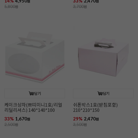
14%
4,950
33%
2,470
원
원
5,800
원
3,700
원
담기
담기
케이크상자(쁘띠미니1호/리얼
쉬폰박스1호(받침포함)
리딜리셔스) 140*140*100
210*210*150
33%
1,670
29%
2,470
원
원
2,500
원
3,500
원