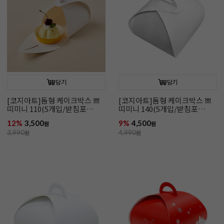
담기
담기
[코지아트]돔형 케이크박스 쁘
[코지아트]돔형 케이크박스 쁘
띠미니 110(5개입/받침포
띠미니 140(5개입/받침포
함/110*110*80)
함/140*140*100)
12%
3,500
9%
4,500
원
원
3,990
원
4,990
원