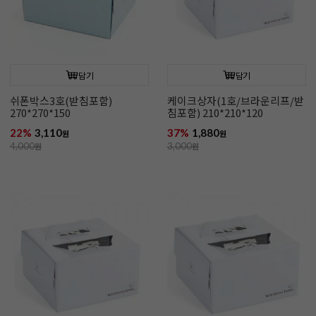
담기
담기
쉬폰박스3호(받침포함)
케이크상자(1호/브라운리프/받
270*270*150
침포함) 210*210*120
22%
3,110
37%
1,880
원
원
4,000
원
3,000
원