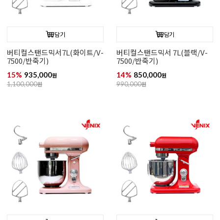
담기
담기
버티컬스탠드믹서7L(화이트/V-
버티컬스탠드믹서 7L(블랙/V-
7500/반죽기)
7500/반죽기)
15%
935,000
14%
850,000
원
원
1,100,000
원
990,000
원