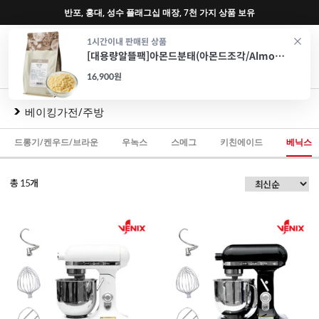
♥ 회원가입 특별혜택 (사업자 추가혜택) ♥
0
1시간이내 판매된 상품
[대용량알뜰팩]아몬드분태(아몬드조각/Almond/1kg)
재료
도구
포장
가전
특가/혜택
CAFE
16,900원
베이킹가전/주방
드롱기/켄우드/브라운
우녹스
스메그
키친에이드
베닉스
총
개
15