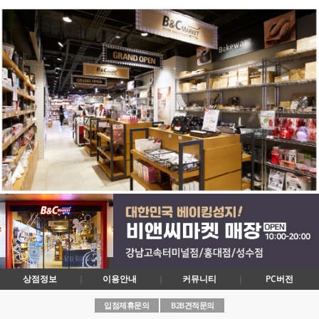
상점정보
이용안내
커뮤니티
PC버전
입점제휴문의
B2B견적문의