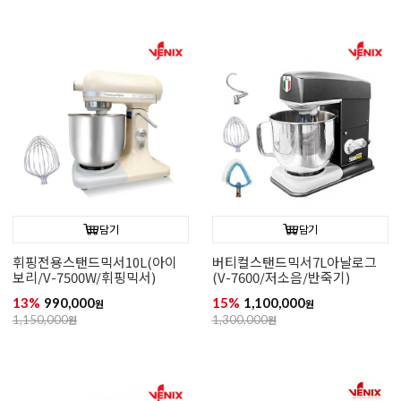
담기
담기
휘핑전용스탠드믹서10L(아이
버티컬스탠드믹서7L아날로그
보리/V-7500W/휘핑믹서)
(V-7600/저소음/반죽기)
13%
990,000
15%
1,100,000
원
원
1,150,000
원
1,300,000
원