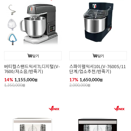
담기
담기
버티컬스탠드믹서7L디지털(V-
스파이럴믹서10L(V-7600S/11
7600/저소음/반죽기)
단계/업소추천/반죽기)
14%
1,155,000
17%
1,650,000
원
원
1,350,000
원
2,000,000
원